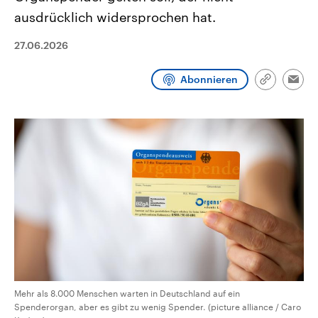
CDU, SPD und FDP regiert.-
aktuelle Weltgeschehen.
ausdrücklich widersprochen hat.
Umfragen, Prognosen,
Wahlprogramme, aktuelle Berichte
Sendungen
Programm
Podcasts
und Hintergründe zu den Parteien
27.06.2026
und Kandidaten der anstehenden
Wahl.
Audio-Archiv
Abonnieren
Link
Emai
kopieren/te
Mehr als 8.000 Menschen warten in Deutschland auf ein
Spenderorgan, aber es gibt zu wenig Spender. (picture alliance / Caro