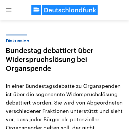
Close
menu
Diskussion
Themen
Bundestag debattiert über
Widerspruchslösung bei
Organspende
In einer Bundestagsdebatte zu Organspenden
ist über die sogenannte Widerspruchslösung
Landtagswahl Sachsen-Anhalt
USA
debattiert worden. Sie wird von Abgeordneten
2026
Aktuelle Beiträge, Analys
Alle Informationen
verschiedener Fraktionen unterstützt und sieht
Hintergründe
Sachsen-Anhalt wählt am 6.
Wirtschaftlich und militäri
vor, dass jeder Bürger als potenzieller
September 2026 einen neuen
gehören die Vereinigten S
Landtag. Seit 2021 wird das
den mächtigsten Ländern 
Organspender gelten soll, der nicht
Bundesland von einer Koalition aus
mit großem Einfluss auf d