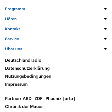
Programm
Programm
Hören
Alle Sendungen
Livestream
Kontakt
Die Nachrichten
Audios
Hörerservice
Service
Nachrichtenleicht
Podcasts
Social Media
FAQ
Über uns
Neue Beiträge auf dlf.de
Deutschlandfunk App
Newsletter
Deutschlandradio
Themen-Schwerpunkte
Nachrichten App
Deutschlandradio
Veranstaltungen
Presse
Frequenzen
Datenschutzerklärung
Musikliste
Ausbildung und Karriere
Nutzungsbedingungen
RSS
Transparenz
Impressum
Korrekturen
Barrierefreiheit
Partner
ARD
|
ZDF
|
Phoenix
|
arte
|
Chronik der Mauer