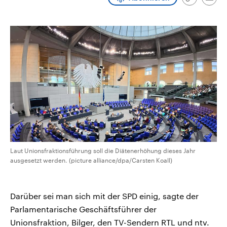
Link
Emai
CDU, SPD und FDP regiert.-
aktuelle Weltgeschehen.
kopieren/te
Umfragen, Prognosen,
Wahlprogramme, aktuelle Berichte
Sendungen
Programm
Podcasts
und Hintergründe zu den Parteien
und Kandidaten der anstehenden
Wahl.
Audio-Archiv
Laut Unionsfraktionsführung soll die Diätenerhöhung dieses Jahr
ausgesetzt werden. (picture alliance/dpa/Carsten Koall)
Darüber sei man sich mit der SPD einig, sagte der
Parlamentarische Geschäftsführer der
Unionsfraktion, Bilger, den TV-Sendern RTL und ntv.