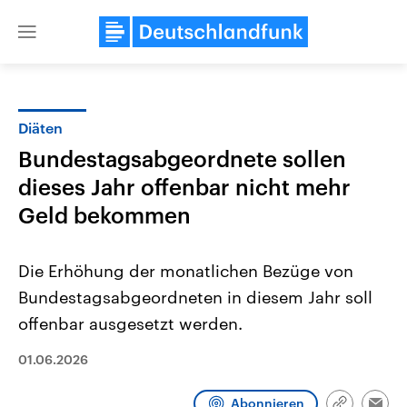
Close
menu
Diäten
Themen
Bundestagsabgeordnete sollen
dieses Jahr offenbar nicht mehr
Geld bekommen
Die Erhöhung der monatlichen Bezüge von
Bundestagsabgeordneten in diesem Jahr soll
Landtagswahl Sachsen-Anhalt
USA
offenbar ausgesetzt werden.
2026
Aktuelle Beiträge, Analys
Alle Informationen
Hintergründe
01.06.2026
Sachsen-Anhalt wählt am 6.
Wirtschaftlich und militäri
September 2026 einen neuen
gehören die Vereinigten S
Landtag. Seit 2021 wird das
den mächtigsten Ländern 
Abonnieren
Bundesland von einer Koalition aus
mit großem Einfluss auf d