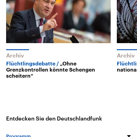
Archiv
Archiv
Flüchtlingsdebatte
„Ohne
Flüchtl
Grenzkontrollen könnte Schengen
nationa
scheitern“
Entdecken Sie den Deutschlandfunk
Programm