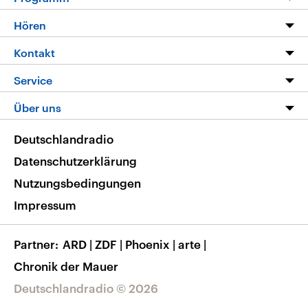
Programm
Hören
Alle Sendungen
Livestream
Kontakt
Die Nachrichten
Audios
Hörerservice
Service
Nachrichtenleicht
Podcasts
Social Media
FAQ
Über uns
Neue Beiträge auf dlf.de
Deutschlandfunk App
Newsletter
Deutschlandradio
Themen-Schwerpunkte
Nachrichten App
Deutschlandradio
Veranstaltungen
Presse
Frequenzen
Datenschutzerklärung
Musikliste
Ausbildung und Karriere
Nutzungsbedingungen
RSS
Transparenz
Impressum
Korrekturen
Barrierefreiheit
Partner
ARD
|
ZDF
|
Phoenix
|
arte
|
Chronik der Mauer
Deutschlandradio © 2026