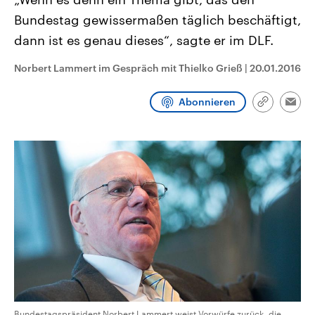
CDU, SPD und FDP regiert.-
aktuelle Weltgeschehen.
Bundestag gewissermaßen täglich beschäftigt,
Umfragen, Prognosen,
Wahlprogramme, aktuelle Berichte
dann ist es genau dieses“, sagte er im DLF.
Sendungen
Programm
Podcasts
und Hintergründe zu den Parteien
und Kandidaten der anstehenden
Wahl.
Norbert Lammert im Gespräch mit Thielko Grieß
|
20.01.2016
Audio-Archiv
Abonnieren
Link
Emai
kopieren/te
Bundestagspräsident Norbert Lammert weist Vorwürfe zurück, die