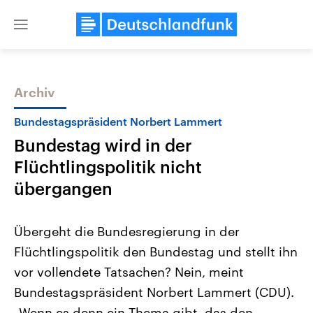
Close
menu
Archiv
Themen
Bundestagspräsident Norbert Lammert
Bundestag wird in der
Flüchtlingspolitik nicht
übergangen
Übergeht die Bundesregierung in der
Landtagswahl Sachsen-Anhalt
USA
Flüchtlingspolitik den Bundestag und stellt ihn
2026
Aktuelle Beiträge, Analys
Alle Informationen
Hintergründe
vor vollendete Tatsachen? Nein, meint
Sachsen-Anhalt wählt am 6.
Wirtschaftlich und militäri
September 2026 einen neuen
gehören die Vereinigten S
Bundestagspräsident Norbert Lammert (CDU).
Landtag. Seit 2021 wird das
den mächtigsten Ländern 
Bundesland von einer Koalition aus
„Wenn es denn ein Thema gibt, das den
mit großem Einfluss auf d