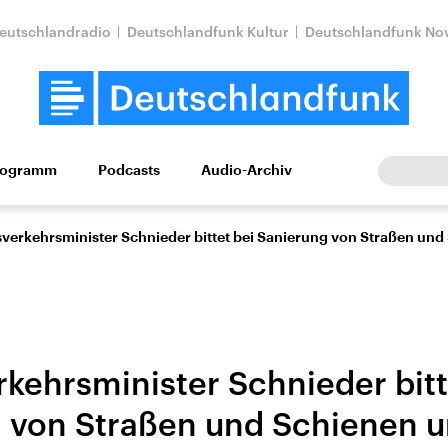
eutschlandradio
Deutschlandfunk Kultur
Deutschlandfunk No
rogramm
Podcasts
Audio-Archiv
Wirtschaft
Wissen
Kultur
Europa
Gesellschaf
verkehrsminister Schnieder bittet bei Sanierung von Straßen un
kehrsminister Schnieder bitt
 von Straßen und Schienen 
Nahostkonflikt
Iran
le Beiträge,
Aktuelle Lage und
Aktuelle Lage und