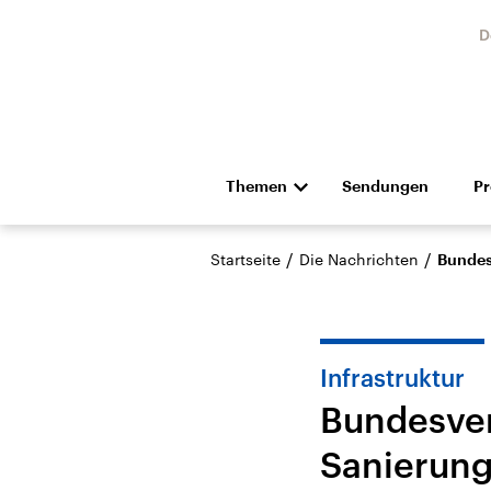
D
Themen
Sendungen
P
Die Nachrichten
Politik
/
/
Startseite
Die Nachrichten
Bundes
Hörspiel und Feature
Musik
Infrastruktur
Bundesver
Sanierung
Landtagswahl Sachsen-
USA
Anhalt 2026
Aktuel