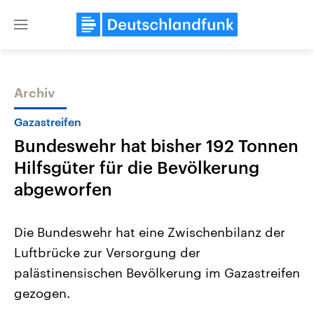
Close
menu
Archiv
Themen
Gazastreifen
Bundeswehr hat bisher 192 Tonnen
Hilfsgüter für die Bevölkerung
abgeworfen
Die Bundeswehr hat eine Zwischenbilanz der
Landtagswahl Sachsen-Anhalt
USA
Luftbrücke zur Versorgung der
2026
Aktuelle Beiträge, Analys
Alle Informationen
Hintergründe
palästinensischen Bevölkerung im Gazastreifen
Sachsen-Anhalt wählt am 6.
Wirtschaftlich und militäri
September 2026 einen neuen
gehören die Vereinigten S
gezogen.
Landtag. Seit 2021 wird das
den mächtigsten Ländern 
Bundesland von einer Koalition aus
mit großem Einfluss auf d