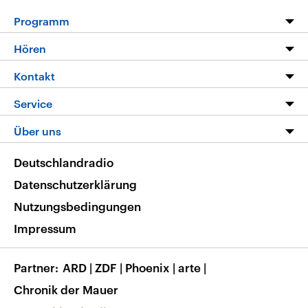
Programm
Programm
Hören
Alle Sendungen
Livestream
Kontakt
Die Nachrichten
Audios
Hörerservice
Service
Nachrichtenleicht
Podcasts
Social Media
FAQ
Über uns
Neue Beiträge auf dlf.de
Deutschlandfunk App
Newsletter
Deutschlandradio
Themen-Schwerpunkte
Nachrichten App
Deutschlandradio
Veranstaltungen
Presse
Frequenzen
Datenschutzerklärung
Musikliste
Ausbildung und Karriere
Nutzungsbedingungen
RSS
Transparenz
Impressum
Korrekturen
Barrierefreiheit
Partner
ARD
|
ZDF
|
Phoenix
|
arte
|
Chronik der Mauer