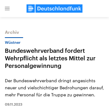
Close
menu
Archiv
Themen
Wüstner
Bundeswehrverband fordert
Wehrpflicht als letztes Mittel zur
Personalgewinnung
Der Bundeswehrverband dringt angesichts
Landtagswahl Sachsen-Anhalt
USA
neuer und vielschichtiger Bedrohungen darauf,
2026
Aktuelle Beiträge, Analys
Alle Informationen
Hintergründe
mehr Personal für die Truppe zu gewinnen.
Sachsen-Anhalt wählt am 6.
Wirtschaftlich und militäri
September 2026 einen neuen
gehören die Vereinigten S
Landtag. Seit 2021 wird das
09.11.2023
den mächtigsten Ländern 
Bundesland von einer Koalition aus
mit großem Einfluss auf d