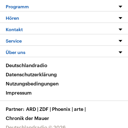
Programm
Programm
Hören
Alle Sendungen
Livestream
Kontakt
Die Nachrichten
Audios
Hörerservice
Service
Nachrichtenleicht
Podcasts
Social Media
FAQ
Über uns
Neue Beiträge auf dlf.de
Deutschlandfunk App
Newsletter
Deutschlandradio
Themen-Schwerpunkte
Nachrichten App
Deutschlandradio
Veranstaltungen
Presse
Frequenzen
Datenschutzerklärung
Musikliste
Ausbildung und Karriere
Nutzungsbedingungen
RSS
Transparenz
Impressum
Korrekturen
Barrierefreiheit
Partner
ARD
|
ZDF
|
Phoenix
|
arte
|
Chronik der Mauer
Deutschlandradio © 2026