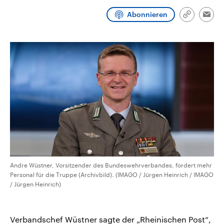
CDU, SPD und FDP regiert.-
aktuelle Weltgeschehen.
Umfragen, Prognosen,
Abonnieren
Link
Emai
Wahlprogramme, aktuelle Berichte
kopieren/te
Sendungen
Programm
Podcasts
und Hintergründe zu den Parteien
und Kandidaten der anstehenden
Wahl.
Audio-Archiv
Andre Wüstner, Vorsitzender des Bundeswehrverbandes, fordert mehr
Personal für die Truppe (Archivbild). (IMAGO / Jürgen Heinrich / IMAGO
/ Jürgen Heinrich)
Verbandschef Wüstner sagte der „Rheinischen Post“,