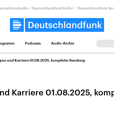
eutschlandradio
Deutschlandfunk Kultur
Deutschlandfunk No
rogramm
Podcasts
Audio-Archiv
Wirtschaft
Wissen
Kultur
Europa
Gesellschaf
us und Karriere 01.08.2025, komplette Sendung
d Karriere 01.08.2025, komp
Nahostkonflikt
Iran
le Beiträge,
Aktuelle Lage und
Aktuelle Lage und