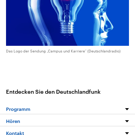
CDU, SPD und FDP regiert.-
aktuelle Weltgeschehen.
Umfragen, Prognosen,
Wahlprogramme, aktuelle Berichte
Sendungen
Programm
Podcasts
und Hintergründe zu den Parteien
und Kandidaten der anstehenden
Wahl.
Audio-Archiv
Das Logo der Sendung „Campus und Karriere“ (Deutschlandradio)
Entdecken Sie den Deutschlandfunk
Programm
Programm
Hören
Alle Sendungen
Livestream
Kontakt