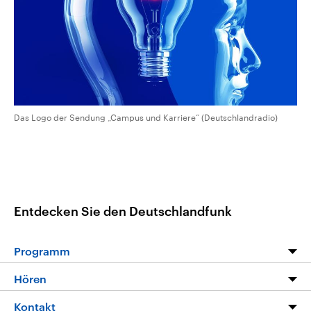
CDU, SPD und FDP regiert.-
aktuelle Weltgeschehen.
Umfragen, Prognosen,
Wahlprogramme, aktuelle Berichte
Sendungen
Programm
Podcasts
und Hintergründe zu den Parteien
und Kandidaten der anstehenden
Wahl.
Audio-Archiv
Das Logo der Sendung „Campus und Karriere“ (Deutschlandradio)
Entdecken Sie den Deutschlandfunk
Programm
Programm
Hören
Alle Sendungen
Livestream
Kontakt