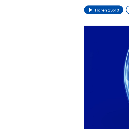
Alle Informationen
Analy
Sachsen-Anhalt wählt
Hinte
Hören
23:48
am 6. September 2026
Wirtsc
einen neuen Landtag.
militä
Seit 2021 wird das
Verein
Bundesland von einer
den m
Koalition aus CDU, SPD
Länder
und FDP regiert.-
großem
Umfragen, Prognosen,
aktuel
Wahlprogramme,
aktuelle Berichte und
Hintergründe zu den
Parteien und Kandidaten
der anstehenden Wahl.