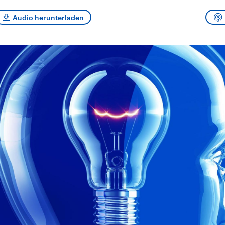
sen und
Hintergründe
Hintergründe
Der Überfall der
Der Iran – seit der
rgründe
Audio herunterladen
haftlich und
palästinensischen
Islamischen Revolu
risch gehören die
Terrororganisation
1979 auch Islamisc
igten Staaten zu
Hamas im Oktober 2023
Republik Iran – ist e
ächtigsten
auf Israel hat in der
von einem
n der Erde, mit
Region wieder die
Religionsführer auto
 Einfluss auf das
Gewalt entfacht. Israel
regierter Staat im 
le Weltgeschehen.
möchte die Hamas
Osten. Eine Feindsc
zerstören. Diese wird wie
zu Israel und zu de
die Hisbollah im Libanon
ist fest in der
vom Iran unterstützt.
Staatsideologie
verankert.