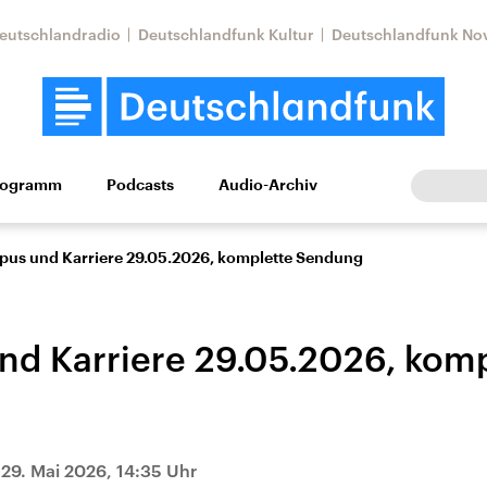
eutschlandradio
Deutschlandfunk Kultur
Deutschlandfunk No
rogramm
Podcasts
Audio-Archiv
Wirtschaft
Wissen
Kultur
Europa
Gesellschaf
us und Karriere 29.05.2026, komplette Sendung
d Karriere 29.05.2026, komp
Nahostkonflikt
Iran
|
29. Mai 2026, 14:35 Uhr
le Beiträge,
Aktuelle Lage und
Aktuelle Lage und