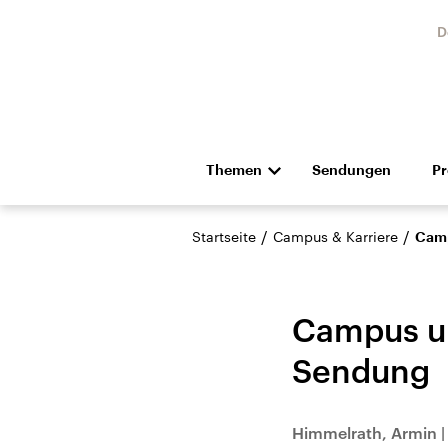
D
Themen
Sendungen
P
Die Nachrichten
Politik
/
/
Startseite
Campus & Karriere
Camp
Hörspiel und Feature
Musik
Campus un
Sendung
Landtagswahl Sachsen-
USA
Himmelrath, Armin
Anhalt 2026
Aktuel