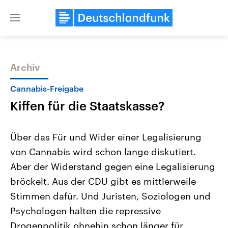
Close
menu
Archiv
Themen
Cannabis-Freigabe
Kiffen für die Staatskasse?
Über das Für und Wider einer Legalisierung
von Cannabis wird schon lange diskutiert.
Aber der Widerstand gegen eine Legalisierung
Landtagswahl Sachsen-Anhalt
USA
bröckelt. Aus der CDU gibt es mittlerweile
2026
Aktuelle Beiträge, Analys
Alle Informationen
Stimmen dafür. Und Juristen, Soziologen und
Hintergründe
Sachsen-Anhalt wählt am 6.
Wirtschaftlich und militäri
Psychologen halten die repressive
September 2026 einen neuen
gehören die Vereinigten S
Landtag. Seit 2021 wird das
den mächtigsten Ländern 
Drogenpolitik ohnehin schon länger für
Bundesland von einer Koalition aus
mit großem Einfluss auf d