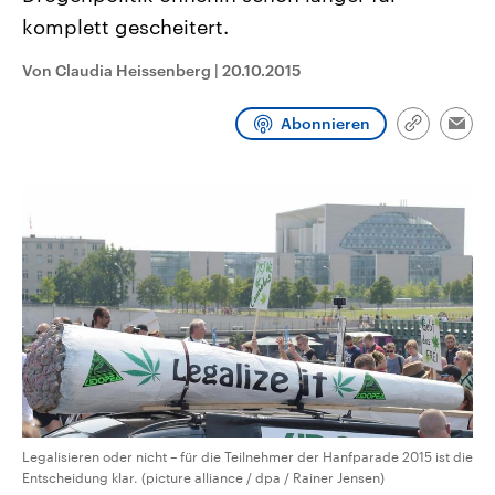
CDU, SPD und FDP regiert.-
aktuelle Weltgeschehen.
komplett gescheitert.
Umfragen, Prognosen,
Wahlprogramme, aktuelle Berichte
Sendungen
Programm
Podcasts
und Hintergründe zu den Parteien
Von Claudia Heissenberg
|
20.10.2015
und Kandidaten der anstehenden
Wahl.
Audio-Archiv
Abonnieren
Link
Emai
kopieren/te
Legalisieren oder nicht – für die Teilnehmer der Hanfparade 2015 ist die
Entscheidung klar. (picture alliance / dpa / Rainer Jensen)