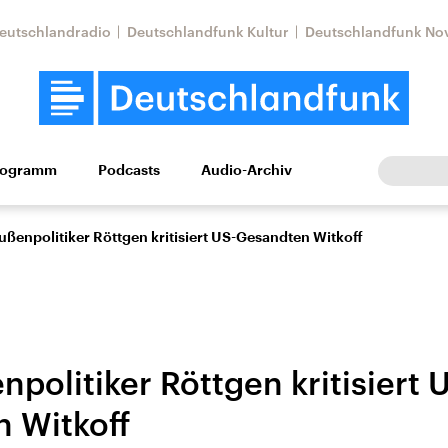
eutschlandradio
Deutschlandfunk Kultur
Deutschlandfunk No
rogramm
Podcasts
Audio-Archiv
Wirtschaft
Wissen
Kultur
Europa
Gesellschaf
ßenpolitiker Röttgen kritisiert US-Gesandten Witkoff
olitiker Röttgen kritisiert 
 Witkoff
Nahostkonflikt
Iran
le Beiträge,
Aktuelle Lage und
Aktuelle Lage und