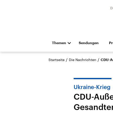
D
Themen
Sendungen
P
Die Nachrichten
Politik
/
/
Startseite
Die Nachrichten
CDU-Au
Hörspiel und Feature
Musik
Ukraine-Krieg
CDU-Außenp
Gesandten
Landtagswahl Sachsen-
USA
Anhalt 2026
Aktuel