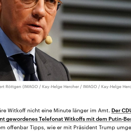
bert Röttgen (IMAGO / Kay-Helge Hercher / IMAGO / Kay-Helge Her
re Witkoff nicht eine Minute länger im Amt.
Der CDU
nnt gewordenes Telefonat Witkoffs mit dem Putin-B
em offenbar Tipps, wie er mit Präsident Trump umge