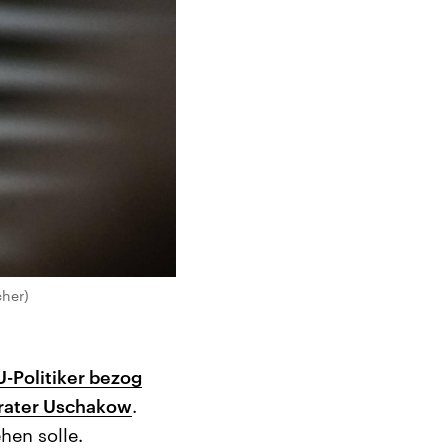
cher)
-Politiker bezog
erater Uschakow
.
hen solle.