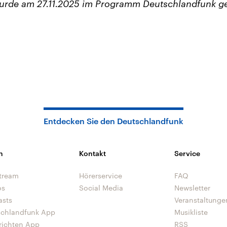
wurde am 27.11.2025 im Programm Deutschlandfunk g
Entdecken Sie den Deutschlandfunk
n
Kontakt
Service
tream
Hörerservice
FAQ
os
Social Media
Newsletter
asts
Veranstaltunge
schlandfunk App
Musikliste
richten App
RSS