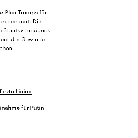
te-Plan Trumps für
an genannt. Die
hen Staatsvermögens
ozent der Gewinne
achen.
 rote Linien
einahme für Putin