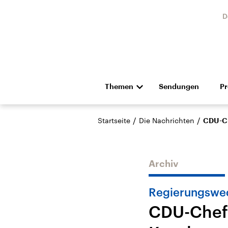
D
Themen
Sendungen
P
Die Nachrichten
Politik
/
/
Startseite
Die Nachrichten
CDU-Ch
Hörspiel und Feature
Musik
Archiv
Regierungswe
CDU-Chef 
Landtagswahl Sachsen-
USA
Anhalt 2026
Aktuel