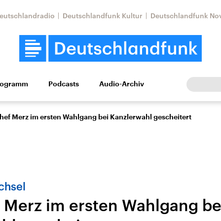
eutschlandradio
Deutschlandfunk Kultur
Deutschlandfunk No
rogramm
Podcasts
Audio-Archiv
Wirtschaft
Wissen
Kultur
Europa
Gesellschaf
ef Merz im ersten Wahlgang bei Kanzlerwahl gescheitert
chsel
Merz im ersten Wahlgang be
Nahostkonflikt
Iran
le Beiträge,
Aktuelle Lage und
Aktuelle Lage und