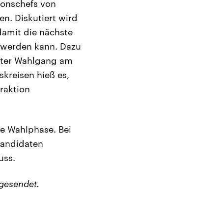
ionschefs von
n. Diskutiert wird
damit die nächste
 werden kann. Dazu
eiter Wahlgang am
skreisen hieß es,
raktion
te Wahlphase. Bei
Kandidaten
uss.
gesendet.