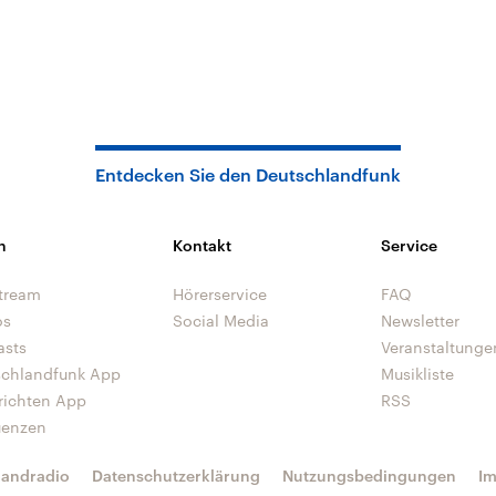
Entdecken Sie den Deutschlandfunk
n
Kontakt
Service
tream
Hörerservice
FAQ
os
Social Media
Newsletter
asts
Veranstaltunge
schlandfunk App
Musikliste
richten App
RSS
uenzen
landradio
Datenschutzerklärung
Nutzungsbedingungen
I