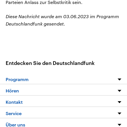
Parteien Anlass zur Selbstkritik sein.
Diese Nachricht wurde am 03.06.2023 im Programm
Deutschlandfunk gesendet.
Entdecken Sie den Deutschlandfunk
Programm
Programm
Hören
Alle Sendungen
Livestream
Kontakt
Die Nachrichten
Audios
Hörerservice
Service
Nachrichtenleicht
Podcasts
Social Media
FAQ
Über uns
Neue Beiträge auf dlf.de