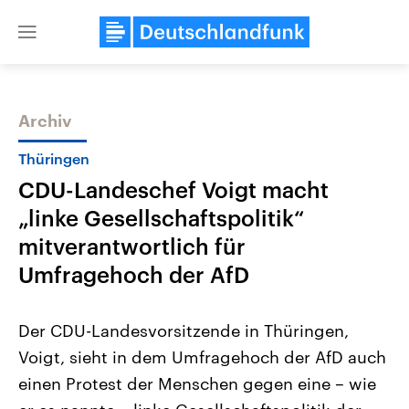
Close
menu
Archiv
Themen
Thüringen
CDU-Landeschef Voigt macht
„linke Gesellschaftspolitik“
mitverantwortlich für
Umfragehoch der AfD
Landtagswahl Sachsen-Anhalt
USA
Der CDU-Landesvorsitzende in Thüringen,
2026
Aktuelle Beiträge, Analys
Alle Informationen
Hintergründe
Voigt, sieht in dem Umfragehoch der AfD auch
Sachsen-Anhalt wählt am 6.
Wirtschaftlich und militäri
September 2026 einen neuen
gehören die Vereinigten S
einen Protest der Menschen gegen eine – wie
Landtag. Seit 2021 wird das
den mächtigsten Ländern 
Bundesland von einer Koalition aus
mit großem Einfluss auf d