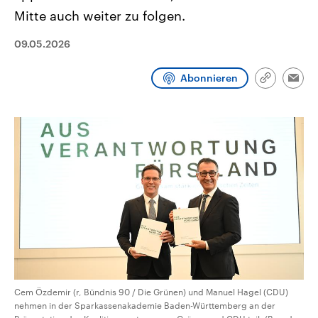
CDU, SPD und FDP regiert.-
aktuelle Weltgeschehen.
Mitte auch weiter zu folgen.
Umfragen, Prognosen,
Wahlprogramme, aktuelle Berichte
Sendungen
Programm
Podcasts
und Hintergründe zu den Parteien
09.05.2026
und Kandidaten der anstehenden
Wahl.
Abonnieren
Audio-Archiv
Link
Emai
kopieren/te
Cem Özdemir (r, Bündnis 90 / Die Grünen) und Manuel Hagel (CDU)
nehmen in der Sparkassenakademie Baden-Württemberg an der