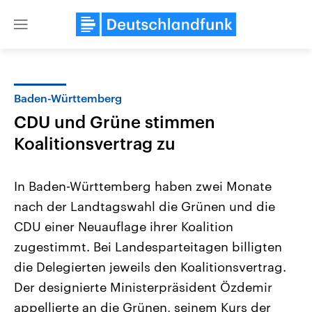
Close
menu
Baden-Württemberg
Themen
CDU und Grüne stimmen
Koalitionsvertrag zu
In Baden-Württemberg haben zwei Monate
nach der Landtagswahl die Grünen und die
CDU einer Neuauflage ihrer Koalition
Landtagswahl Sachsen-Anhalt
USA
zugestimmt. Bei Landesparteitagen billigten
2026
Aktuelle Beiträge, Analys
die Delegierten jeweils den Koalitionsvertrag.
Alle Informationen
Hintergründe
Sachsen-Anhalt wählt am 6.
Wirtschaftlich und militäri
Der designierte Ministerpräsident Özdemir
September 2026 einen neuen
gehören die Vereinigten S
Landtag. Seit 2021 wird das
den mächtigsten Ländern 
appellierte an die Grünen, seinem Kurs der
Bundesland von einer Koalition aus
mit großem Einfluss auf d