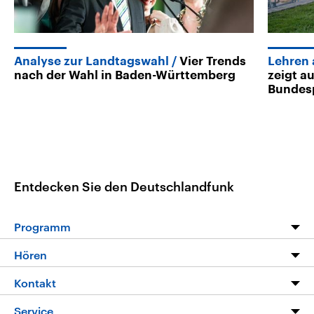
Analyse zur Landtagswahl
Vier Trends
Lehren 
nach der Wahl in Baden-Württemberg
zeigt a
Bundes
Entdecken Sie den Deutschlandfunk
Programm
Programm
Hören
Alle Sendungen
Livestream
Kontakt
Die Nachrichten
Audios
Hörerservice
Service