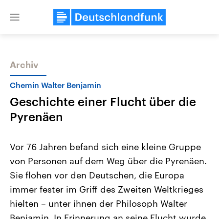
Close
menu
Archiv
Themen
Chemin Walter Benjamin
Geschichte einer Flucht über die
Pyrenäen
Vor 76 Jahren befand sich eine kleine Gruppe
von Personen auf dem Weg über die Pyrenäen.
Landtagswahl Sachsen-Anhalt
USA
Sie flohen vor den Deutschen, die Europa
2026
Aktuelle Beiträge, Analys
Alle Informationen
Hintergründe
immer fester im Griff des Zweiten Weltkrieges
Sachsen-Anhalt wählt am 6.
Wirtschaftlich und militäri
September 2026 einen neuen
gehören die Vereinigten S
hielten – unter ihnen der Philosoph Walter
Landtag. Seit 2021 wird das
den mächtigsten Ländern 
Benjamin. In Erinnerung an seine Flucht wurde
Bundesland von einer Koalition aus
mit großem Einfluss auf d