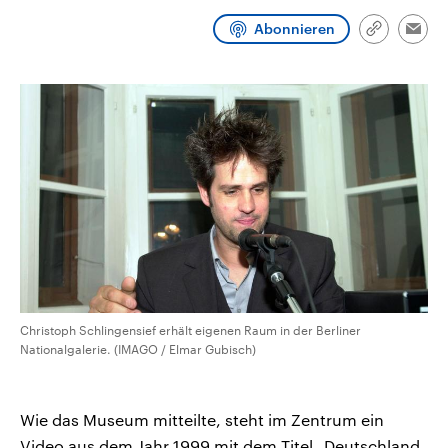
CDU, SPD und FDP regiert.-
aktuelle Weltgeschehen.
Umfragen, Prognosen,
Abonnieren
Link
Emai
Wahlprogramme, aktuelle Berichte
kopieren/te
Sendungen
Programm
Podcasts
und Hintergründe zu den Parteien
und Kandidaten der anstehenden
Wahl.
Audio-Archiv
Christoph Schlingensief erhält eigenen Raum in der Berliner
Nationalgalerie. (IMAGO / Elmar Gubisch)
Wie das Museum mitteilte, steht im Zentrum ein
Video aus dem Jahr 1999 mit dem Titel „Deutschland