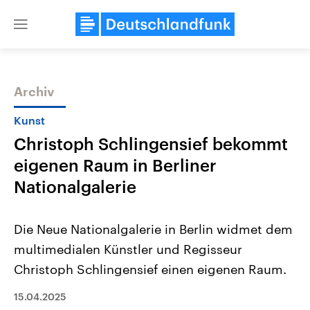
Close
menu
Archiv
Themen
Kunst
Christoph Schlingensief bekommt
eigenen Raum in Berliner
Nationalgalerie
Die Neue Nationalgalerie in Berlin widmet dem
Landtagswahl Sachsen-Anhalt
USA
multimedialen Künstler und Regisseur
2026
Aktuelle Beiträge, Analys
Alle Informationen
Hintergründe
Christoph Schlingensief einen eigenen Raum.
Sachsen-Anhalt wählt am 6.
Wirtschaftlich und militäri
September 2026 einen neuen
gehören die Vereinigten S
Landtag. Seit 2021 wird das
15.04.2025
den mächtigsten Ländern 
Bundesland von einer Koalition aus
mit großem Einfluss auf d