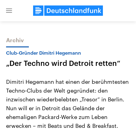
Close
menu
Archiv
Themen
Club-Gründer Dimitri Hegemann
„Der Techno wird Detroit retten“
Dimitri Hegemann hat einen der berühmtesten
Techno-Clubs der Welt gegründet: den
inzwischen wiederbelebten „Tresor“ in Berlin.
Landtagswahl Sachsen-Anhalt
USA
Nun will er in Detroit das Gelände der
2026
Aktuelle Beiträge, Analys
Alle Informationen
ehemaligen Packard-Werke zum Leben
Hintergründe
Sachsen-Anhalt wählt am 6.
Wirtschaftlich und militäri
erwecken – mit Beats und Bed & Breakfast.
September 2026 einen neuen
gehören die Vereinigten S
Landtag. Seit 2021 wird das
den mächtigsten Ländern 
Bundesland von einer Koalition aus
mit großem Einfluss auf d