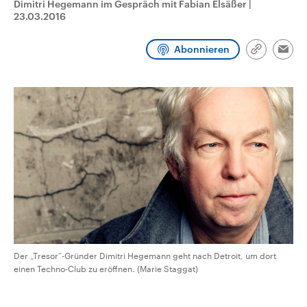
Dimitri Hegemann im Gespräch mit Fabian Elsäßer
|
CDU, SPD und FDP regiert.-
aktuelle Weltgeschehen.
23.03.2016
Umfragen, Prognosen,
Wahlprogramme, aktuelle Berichte
Sendungen
Programm
Podcasts
und Hintergründe zu den Parteien
Abonnieren
und Kandidaten der anstehenden
Link
Emai
Wahl.
kopieren/te
Audio-Archiv
Der „Tresor“-Gründer Dimitri Hegemann geht nach Detroit, um dort
einen Techno-Club zu eröffnen. (Marie Staggat)