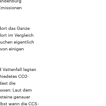
Brandenburg
Emissionen
dort das Ganze
ort im Vergleich
auchen eigentlich
 von einigen
 Vattenfall legten
chiedetes CO2-
dest die
assen: Laut dem
esteine genauer
elbst wenn die CCS-