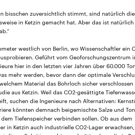
n bisschen zuversichtlich stimmt, sind natürlich die
sweise in Ketzin gemacht hat. Aber das ist natürlich
ab.“
ilometer westlich von Berlin, wo Wissenschaftler ein
ausprobieren. Geführt vom Geoforschungszentrum i
ieure hier in den letzten vier Jahren über 60.000 T
was mehr werden, bevor dann der optimale Verschlus
welchem Material das Bohrloch sicher verschlossen bl
tudie aus Ketzin. Weil das CO2-gesättigte Tiefenwas
ft, suchen die Ingenieure nach Alternativen: Kernst
iere könnten demnach beigemischte Salze und Tone 
 dem Tiefenspeicher verbinden sollen. Ob aus dem
r in Ketzin auch industrielle CO2-Lager erwachsen, i