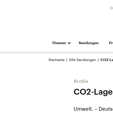
D
Themen
Sendungen
P
Die Nachrichten
Politik
/
/
Startseite
Alle Sendungen
CO2-La
Hörspiel und Feature
Musik
Archiv
CO2-Lager
Landtagswahl Sachsen-
USA
Umwelt. – Deuts
Anhalt 2026
Aktuel