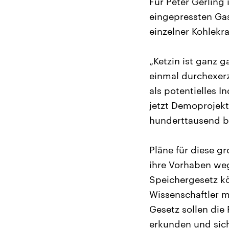
Für Peter Gerling
eingepressten Ga
einzelner Kohlekr
„Ketzin ist ganz 
einmal durchexerz
als potentielles 
jetzt Demoprojekt
hunderttausend bi
Pläne für diese g
ihre Vorhaben weg
Speichergesetz kö
Wissenschaftler 
Gesetz sollen die
erkunden und sich