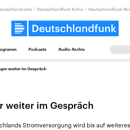
eutschlandradio
Deutschlandfunk Kultur
Deutschlandfunk No
rogramm
Podcasts
Audio-Archiv
Wirtschaft
Wissen
Kultur
Europa
Gesellschaf
ger weiter im Gespräch
 weiter im Gespräch
Nahostkonflikt
Iran
chlands Stromversorgung wird bis auf weiteres
le Beiträge,
Aktuelle Lage und
Aktuelle Lage und