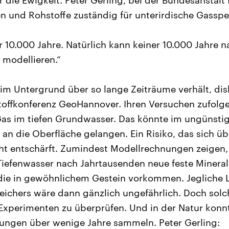
r die Ewigkeit. Peter Gerling, bei der Bundesanstalt 
 und Rohstoffe zuständig für unterirdische Gasspe
r 10.000 Jahre. Natürlich kann keiner 10.000 Jahre 
modellieren.“
im Untergrund über so lange Zeiträume verhält, dis
stoffkonferenz GeoHannover. Ihren Versuchen zufolge
s im tiefen Grundwasser. Das könnte im ungünstigs
 an die Oberfläche gelangen. Ein Risiko, das sich ü
cht entschärft. Zumindest Modellrechnungen zeigen
iefenwasser nach Jahrtausenden neue feste Mineral
, die in gewöhnlichem Gestein vorkommen. Jegliche
eichers wäre dann gänzlich ungefährlich. Doch sol
Experimenten zu überprüfen. Und in der Natur konn
rungen über wenige Jahre sammeln. Peter Gerling: