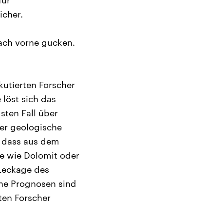
für
icher.
nach vorne gucken.
kutierten Forscher
 löst sich das
ten Fall über
ber geologische
, dass aus dem
e wie Dolomit oder
 Leckage des
che Prognosen sind
ten Forscher