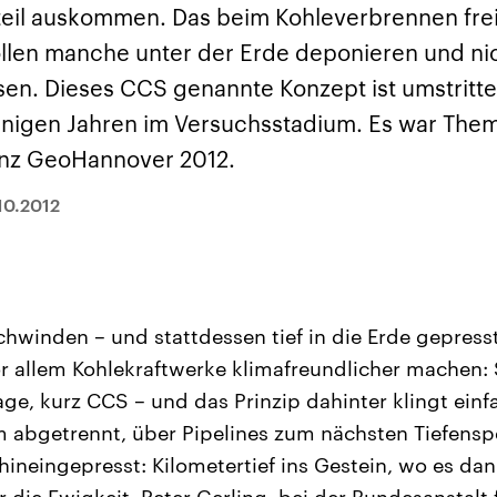
sen und
Hintergründe
Hintergründe
teil auskommen. Das beim Kohleverbrennen fr
Der Überfall der
Der Iran – seit der
rgründe
haftlich und
palästinensischen
Islamischen Revolu
llen manche unter der Erde deponieren und nic
risch gehören die
Terrororganisation
1979 auch Islamisc
igten Staaten zu
Hamas im Oktober 2023
Republik Iran – ist e
en. Dieses CCS genannte Konzept ist umstritten
ächtigsten
auf Israel hat in der
von einem
n der Erde, mit
Region wieder die
Religionsführer auto
nigen Jahren im Versuchsstadium. Es war Them
 Einfluss auf das
Gewalt entfacht. Israel
regierter Staat im 
le Weltgeschehen.
möchte die Hamas
Osten. Eine Feindsc
enz GeoHannover 2012.
zerstören. Diese wird wie
zu Israel und zu de
die Hisbollah im Libanon
ist fest in der
vom Iran unterstützt.
Staatsideologie
10.2012
verankert.
chwinden – und stattdessen tief in die Erde gepress
r allem Kohlekraftwerke klimafreundlicher machen: 
ge, kurz CCS – und das Prinzip dahinter klingt ein
 abgetrennt, über Pipelines zum nächsten Tiefensp
 hineingepresst: Kilometertief ins Gestein, wo es da