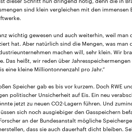
 ist dieser Schritt nun dringend nötig, denn die in 
smengen sind klein vergleichen mit den immensen 
aftwerke.
ganz wichtig gewesen und auch weiterhin, weil man 
iert hat. Aber natürlich sind die Mengen, was man d
Industrieunternehmen machen will, sehr klein. Wir br
e. Das heißt, wir reden über Jahresspeichermengen
s eine kleine Milliontonnenzahl pro Jahr.“
roßen Speicher gab es bis vor kurzem. Doch RWE und
en politischer Unsicherheit auf Eis. Ein neu verabs
nnte jetzt zu neuen CO2-Lagern führen. Und zumin
müssen sich noch ausgiebiger den Gasspeichern bef
 Forscher an der Bundesanstalt mögliche Speicherg
erstellen, dass sie auch dauerhaft dicht bleiben. S