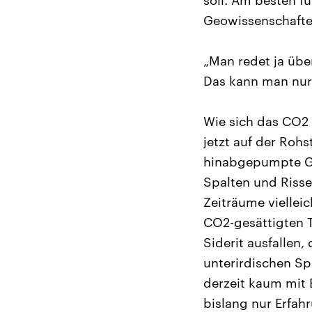
soll. Am besten fü
Geowissenschaften
„Man redet ja übe
Das kann man nur 
Wie sich das CO2 
jetzt auf der Roh
hinabgepumpte Ga
Spalten und Risse
Zeiträume viellei
CO2-gesättigten T
Siderit ausfallen
unterirdischen Sp
derzeit kaum mit 
bislang nur Erfah