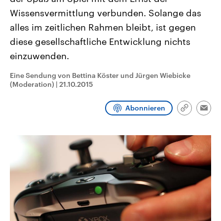
CDU, SPD und FDP regiert.-
aktuelle Weltgeschehen.
Wissensvermittlung verbunden. Solange das
Umfragen, Prognosen,
Wahlprogramme, aktuelle Berichte
alles im zeitlichen Rahmen bleibt, ist gegen
Sendungen
Programm
Podcasts
und Hintergründe zu den Parteien
und Kandidaten der anstehenden
diese gesellschaftliche Entwicklung nichts
Wahl.
einzuwenden.
Audio-Archiv
Eine Sendung von Bettina Köster und Jürgen Wiebicke
(Moderation)
|
21.10.2015
Abonnieren
Link
Emai
kopieren/te