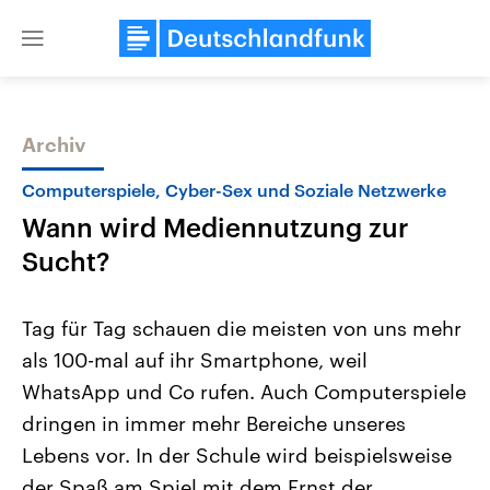
Close
menu
Archiv
Themen
Computerspiele, Cyber-Sex und Soziale Netzwerke
Wann wird Mediennutzung zur
Sucht?
Tag für Tag schauen die meisten von uns mehr
als 100-mal auf ihr Smartphone, weil
Landtagswahl Sachsen-Anhalt
USA
WhatsApp und Co rufen. Auch Computerspiele
2026
Aktuelle Beiträge, Analys
Alle Informationen
Hintergründe
dringen in immer mehr Bereiche unseres
Sachsen-Anhalt wählt am 6.
Wirtschaftlich und militäri
September 2026 einen neuen
gehören die Vereinigten S
Lebens vor. In der Schule wird beispielsweise
Landtag. Seit 2021 wird das
den mächtigsten Ländern 
der Spaß am Spiel mit dem Ernst der
Bundesland von einer Koalition aus
mit großem Einfluss auf d