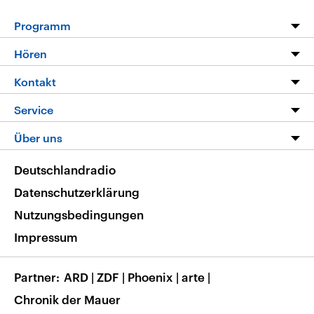
Programm
Programm
Hören
Alle Sendungen
Livestream
Kontakt
Die Nachrichten
Audios
Hörerservice
Service
Nachrichtenleicht
Podcasts
Social Media
FAQ
Über uns
Neue Beiträge auf dlf.de
Deutschlandfunk App
Newsletter
Deutschlandradio
Themen-Schwerpunkte
Nachrichten App
Deutschlandradio
Veranstaltungen
Presse
Frequenzen
Datenschutzerklärung
Musikliste
Ausbildung und Karriere
Nutzungsbedingungen
RSS
Transparenz
Impressum
Korrekturen
Barrierefreiheit
Partner
ARD
|
ZDF
|
Phoenix
|
arte
|
Chronik der Mauer