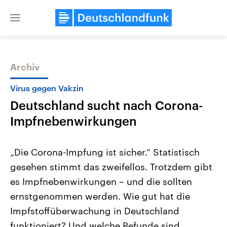
Close
menu
Archiv
Themen
Virus gegen Vakzin
Deutschland sucht nach Corona-
Impfnebenwirkungen
„Die Corona-Impfung ist sicher.“ Statistisch
gesehen stimmt das zweifellos. Trotzdem gibt
Landtagswahl Sachsen-Anhalt
USA
es Impfnebenwirkungen – und die sollten
2026
Aktuelle Beiträge, Analys
Alle Informationen
Hintergründe
ernstgenommen werden. Wie gut hat die
Sachsen-Anhalt wählt am 6.
Wirtschaftlich und militäri
September 2026 einen neuen
gehören die Vereinigten S
Impfstoffüberwachung in Deutschland
Landtag. Seit 2021 wird das
den mächtigsten Ländern 
funktioniert? Und welche Befunde sind
Bundesland von einer Koalition aus
mit großem Einfluss auf d