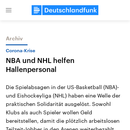
Close
menu
Archiv
Themen
Corona-Krise
NBA und NHL helfen
Hallenpersonal
Die Spielabsagen in der US-Basketball (NBA)-
und Eishockeyliga (NHL) haben eine Welle der
Landtagswahl Sachsen-Anhalt
USA
praktischen Solidarität ausgelöst. Sowohl
2026
Aktuelle Beiträge, Analys
Alle Informationen
Hintergründe
Klubs als auch Spieler wollen Geld
Sachsen-Anhalt wählt am 6.
Wirtschaftlich und militäri
September 2026 einen neuen
gehören die Vereinigten S
bereitstellen, damit die plötzlich arbeitslosen
Landtag. Seit 2021 wird das
den mächtigsten Ländern 
Teilzeit-Jobber in den Arenen weiterbezahlt
Bundesland von einer Koalition aus
mit großem Einfluss auf d