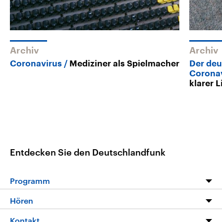
Archiv
Archiv
Coronavirus
Mediziner als Spielmacher
Der deu
Corona
klarer L
Entdecken Sie den Deutschlandfunk
Programm
Programm
Hören
Alle Sendungen
Livestream
Kontakt