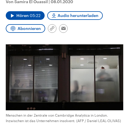
Von Samira El Ouassil
|
08.01.2020
CDU, SPD und FDP regiert.-
aktuelle Weltgeschehen.
Umfragen, Prognosen,
Wahlprogramme, aktuelle Berichte
Hören
05:22
Audio herunterladen
Sendungen
Programm
Podcasts
und Hintergründe zu den Parteien
und Kandidaten der anstehenden
Wahl.
Abonnieren
Link
Email
Audio-Archiv
kopieren/teilen
Menschen in der Zentrale von Cambridge Analytica in London.
Inzwischen ist das Unternehmen insolvent. (AFP / Daniel LEAL-OLIVAS)