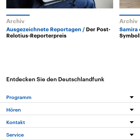
Archiv
Archiv
Ausgezeichnete Reportagen
Der Post-
Samira 
Relotius-Reporterpreis
Symbol
Entdecken Sie den Deutschlandfunk
Programm
Programm
Hören
Alle Sendungen
Livestream
Kontakt
Die Nachrichten
Audios
Hörerservice
Service
Nachrichtenleicht