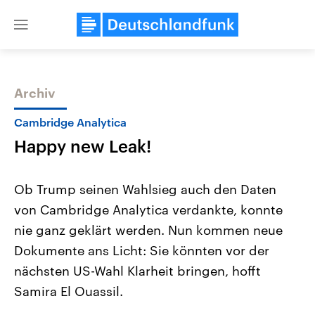
Close
menu
Archiv
Themen
Cambridge Analytica
Happy new Leak!
Ob Trump seinen Wahlsieg auch den Daten
von Cambridge Analytica verdankte, konnte
nie ganz geklärt werden. Nun kommen neue
Landtagswahl Sachsen-Anhalt
USA
Dokumente ans Licht: Sie könnten vor der
2026
Aktuelle Beiträge, Analys
Alle Informationen
nächsten US-Wahl Klarheit bringen, hofft
Hintergründe
Sachsen-Anhalt wählt am 6.
Wirtschaftlich und militäri
Samira El Ouassil.
September 2026 einen neuen
gehören die Vereinigten S
Landtag. Seit 2021 wird das
den mächtigsten Ländern 
Bundesland von einer Koalition aus
mit großem Einfluss auf d