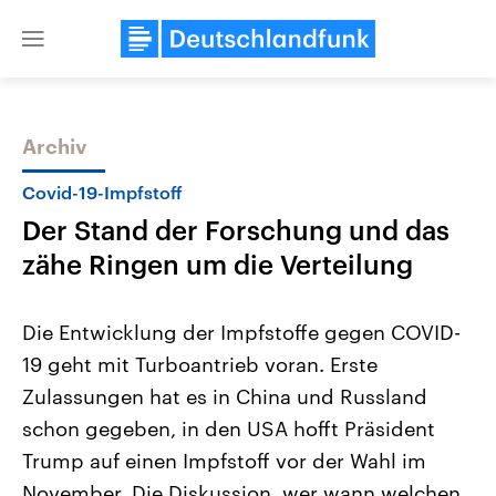
Close
menu
Archiv
Themen
Covid-19-Impfstoff
Der Stand der Forschung und das
zähe Ringen um die Verteilung
Die Entwicklung der Impfstoffe gegen COVID-
19 geht mit Turboantrieb voran. Erste
Landtagswahl Sachsen-Anhalt
USA
Zulassungen hat es in China und Russland
2026
Aktuelle Beiträge, Analys
Alle Informationen
Hintergründe
schon gegeben, in den USA hofft Präsident
Sachsen-Anhalt wählt am 6.
Wirtschaftlich und militäri
September 2026 einen neuen
gehören die Vereinigten S
Trump auf einen Impfstoff vor der Wahl im
Landtag. Seit 2021 wird das
den mächtigsten Ländern 
November. Die Diskussion, wer wann welchen
Bundesland von einer Koalition aus
mit großem Einfluss auf d