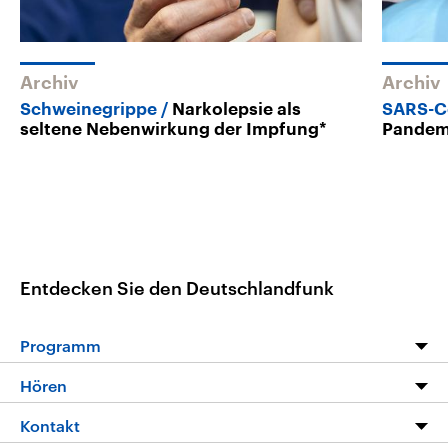
Archiv
Archiv
Schweinegrippe
Narkolepsie als
SARS-C
seltene Nebenwirkung der Impfung*
Pandemi
Entdecken Sie den Deutschlandfunk
Programm
Programm
Hören
Alle Sendungen
Livestream
Kontakt
Die Nachrichten