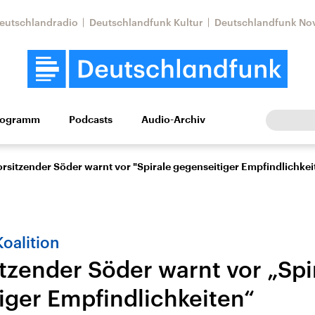
eutschlandradio
Deutschlandfunk Kultur
Deutschlandfunk No
rogramm
Podcasts
Audio-Archiv
Wirtschaft
Wissen
Kultur
Europa
Gesellschaf
rsitzender Söder warnt vor "Spirale gegenseitiger Empfindlichkei
oalition
tzender Söder warnt vor „Spi
iger Empfindlichkeiten“
Nahostkonflikt
Iran
le Beiträge,
Aktuelle Lage und
Aktuelle Lage und