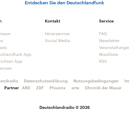
Entdecken Sie den Deutschlandfunk
n
Kontakt
Service
tream
Hörerservice
FAQ
os
Social Media
Newsletter
asts
Veranstaltunge
schlandfunk App
Musikliste
richten App
RSS
uenzen
landradio
Datenschutzerklärung
Nutzungsbedingungen
I
Partner
ARD
ZDF
Phoenix
arte
Chronik der Mauer
Deutschlandradio © 2026