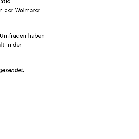
atie
rn der Weimarer
t Umfragen haben
t in der
gesendet.