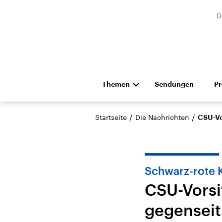
D
Themen
Sendungen
P
Die Nachrichten
Politik
/
/
Startseite
Die Nachrichten
CSU-Vo
Hörspiel und Feature
Musik
Schwarz-rote K
CSU-Vorsi
gegenseit
Landtagswahl Sachsen-
USA
Anhalt 2026
Aktuel