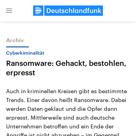
Close
menu
Archiv
Themen
Cyberkiminalität
Ransomware: Gehackt, bestohlen,
erpresst
Auch in kriminellen Kreisen gibt es bestimmte
Trends. Einer davon heißt Ransomware. Dabei
USA
Nahostkonflikt
werden Daten geklaut und die Opfer dann
Aktuelle Beiträge, Analysen und
Aktuelle Lage und Hinter
Der Überfall der palästine
Hintergründe
erpresst. Mittlerweile sind auch deutsche
Wirtschaftlich und militärisch
Terrororganisation Hamas
gehören die Vereinigten Staaten zu
Oktober 2023 auf Israel ha
Unternehmen betroffen und ein Ende der
den mächtigsten Ländern der Erde,
Region wieder die Gewalt 
Angriffe ist nicht abzusehen – im Gegenteil.
mit großem Einfluss auf das
Israel möchte die Hamas z