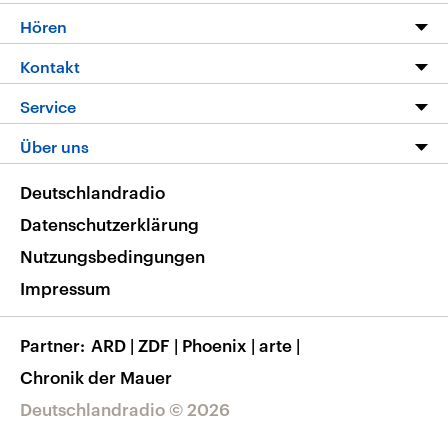
Programm
Hören
Alle Sendungen
Livestream
Kontakt
Die Nachrichten
Audios
Hörerservice
Service
Nachrichtenleicht
Podcasts
Social Media
FAQ
Über uns
Neue Beiträge auf dlf.de
Deutschlandfunk App
Newsletter
Deutschlandradio
Themen-Schwerpunkte
Nachrichten App
Deutschlandradio
Veranstaltungen
Presse
Frequenzen
Datenschutzerklärung
Musikliste
Ausbildung und Karriere
Nutzungsbedingungen
RSS
Transparenz
Impressum
Korrekturen
Barrierefreiheit
Partner
ARD
|
ZDF
|
Phoenix
|
arte
|
Chronik der Mauer
Deutschlandradio © 2026