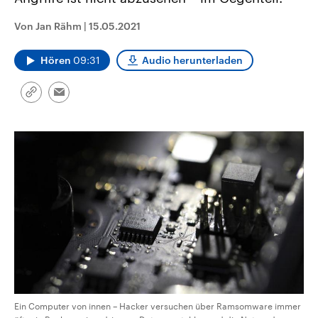
aktuelle Weltgeschehen.
Diese wird wie die Hisboll
Libanon vom Iran unterstüt
Von Jan Rähm
|
15.05.2021
Sendungen
Programm
Podcasts
Hören
09:31
Audio herunterladen
Audio-Archiv
Link
Email
kopieren/teilen
Ein Computer von innen – Hacker versuchen über Ramsomware immer