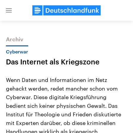
Close
menu
Archiv
Themen
Cyberwar
Das Internet als Kriegszone
Wenn Daten und Informationen im Netz
gehackt werden, redet mancher schon vom
Cyberwar. Diese digitale Kriegsführung
Landtagswahl Sachsen-Anhalt
USA
bedient sich keiner physischen Gewalt. Das
2026
Aktuelle Beiträge, Analys
Alle Informationen
Institut für Theologie und Frieden diskutierte
Hintergründe
Sachsen-Anhalt wählt am 6.
Wirtschaftlich und militäri
mit Experten darüber, ob diese kriminellen
September 2026 einen neuen
gehören die Vereinigten S
Landtag. Seit 2021 wird das
den mächtigsten Ländern 
Handlungen wirklich als kriegerisch
Bundesland von einer Koalition aus
mit großem Einfluss auf d