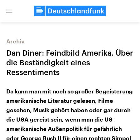
Close
menu
Archiv
Themen
Dan Diner: Feindbild Amerika. Über
die Beständigkeit eines
Ressentiments
Da kann man mit noch so großer Begeisterung
amerikanische Literatur gelesen, Filme
Landtagswahl Sachsen-Anhalt
USA
gesehen, Musik gehört haben oder gar durch
2026
Aktuelle Beiträge, Analys
Alle Informationen
die USA gereist sein, wenn man die US-
Hintergründe
Sachsen-Anhalt wählt am 6.
Wirtschaftlich und militäri
September 2026 einen neuen
amerikanische Außenpolitik für gefährlich
gehören die Vereinigten S
Landtag. Seit 2021 wird das
den mächtigsten Ländern 
oder George Bush II für einen rechten Simpel
Bundesland von einer Koalition aus
mit großem Einfluss auf d