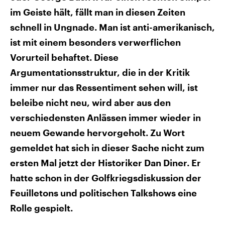
CDU, SPD und FDP regiert.-
aktuelle Weltgeschehen.
im Geiste hält, fällt man in diesen Zeiten
Umfragen, Prognosen,
Wahlprogramme, aktuelle Berichte
schnell in Ungnade. Man ist anti-amerikanisch,
Sendungen
Programm
Podcasts
und Hintergründe zu den Parteien
und Kandidaten der anstehenden
ist mit einem besonders verwerflichen
Wahl.
Audio-Archiv
Vorurteil behaftet. Diese
Argumentationsstruktur, die in der Kritik
immer nur das Ressentiment sehen will, ist
beleibe nicht neu, wird aber aus den
verschiedensten Anlässen immer wieder in
neuem Gewande hervorgeholt. Zu Wort
gemeldet hat sich in dieser Sache nicht zum
ersten Mal jetzt der Historiker Dan Diner. Er
hatte schon in der Golfkriegsdiskussion der
Feuilletons und politischen Talkshows eine
Rolle gespielt.