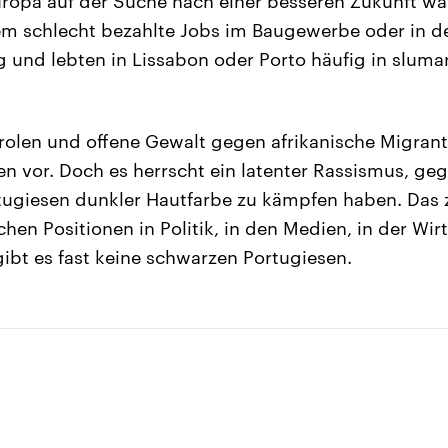
Europa auf der Suche nach einer besseren Zukunft wa
lem schlecht bezahlte Jobs im Baugewerbe oder in d
und lebten in Lissabon oder Porto häufig in slumar
arolen und offene Gewalt gegen afrikanische Migra
ten vor. Doch es herrscht ein latenter Rassismus, ge
tugiesen dunkler Hautfarbe zu kämpfen haben. Das z
ichen Positionen in Politik, in den Medien, in der Wir
gibt es fast keine schwarzen Portugiesen.