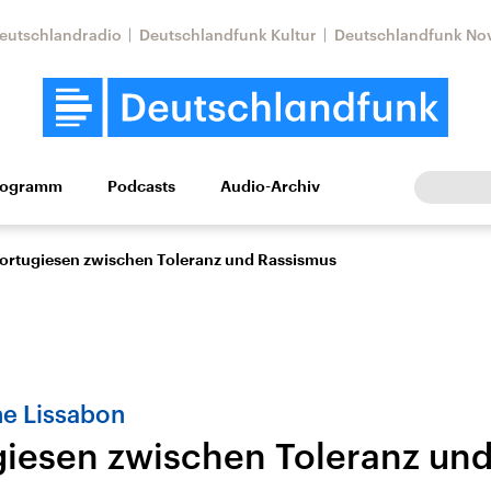
eutschlandradio
Deutschlandfunk Kultur
Deutschlandfunk No
rogramm
Podcasts
Audio-Archiv
Wirtschaft
Wissen
Kultur
Europa
Gesellschaf
Portugiesen zwischen Toleranz und Rassismus
he Lissabon
giesen zwischen Toleranz un
Nahostkonflikt
Iran
le Beiträge,
Aktuelle Lage und
Aktuelle Lage und