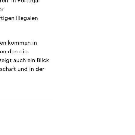
ren. In Portugal
er
tigen illegalen
nten kommen in
gen den die
eigt auch ein Blick
tschaft und in der