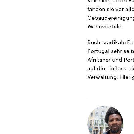
Kolonien, die in 
fanden sie vor al
Gebäudereinigung 
Wohnvierteln.
Rechtsradikale P
Portugal sehr sel
Afrikaner und Por
auf die einflussre
Verwaltung: Hier 