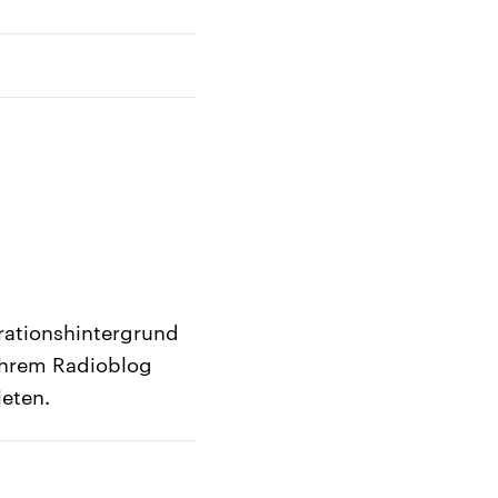
rationshintergrund
 ihrem Radioblog
ieten.