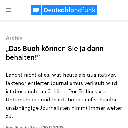
Close
menu
Archiv
Themen
„Das Buch können Sie ja dann
behalten!“
Längst nicht alles, was heute als qualitativer,
faktenorientierter Journalismus verkauft wird,
ist dies auch tatsächlich. Der Einfluss von
Unternehmen und Institutionen auf scheinbar
Landtagswahl Sachsen-Anhalt
USA
2026
Aktuelle Beiträge, Analys
unabhängige Journalisten nimmt immer weiter
Alle Informationen
Hintergründe
Sachsen-Anhalt wählt am 6.
Wirtschaftlich und militäri
zu.
September 2026 einen neuen
gehören die Vereinigten S
Landtag. Seit 2021 wird das
den mächtigsten Ländern 
Bundesland von einer Koalition aus
mit großem Einfluss auf d
Von Brigitte Baetz
|
20.11.2009