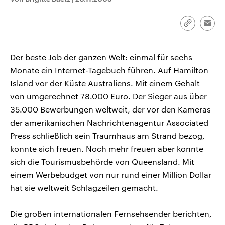
CDU, SPD und FDP regiert.-
aktuelle Weltgeschehen.
Umfragen, Prognosen,
Wahlprogramme, aktuelle Berichte
Link
Emai
Sendungen
Programm
Podcasts
und Hintergründe zu den Parteien
kopieren/te
und Kandidaten der anstehenden
Wahl.
Audio-Archiv
Der beste Job der ganzen Welt: einmal für sechs
Monate ein Internet-Tagebuch führen. Auf Hamilton
Island vor der Küste Australiens. Mit einem Gehalt
von umgerechnet 78.000 Euro. Der Sieger aus über
35.000 Bewerbungen weltweit, der vor den Kameras
der amerikanischen Nachrichtenagentur Associated
Press schließlich sein Traumhaus am Strand bezog,
konnte sich freuen. Noch mehr freuen aber konnte
sich die Tourismusbehörde von Queensland. Mit
einem Werbebudget von nur rund einer Million Dollar
hat sie weltweit Schlagzeilen gemacht.
Die großen internationalen Fernsehsender berichten,