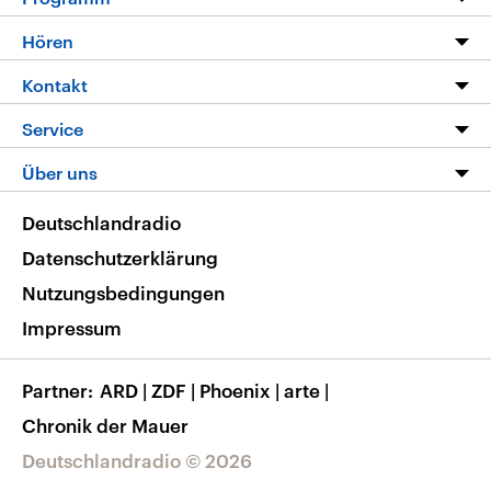
Programm
Hören
Alle Sendungen
Livestream
Kontakt
Die Nachrichten
Audios
Hörerservice
Service
Nachrichtenleicht
Podcasts
Social Media
FAQ
Über uns
Neue Beiträge auf dlf.de
Deutschlandfunk App
Newsletter
Deutschlandradio
Themen-Schwerpunkte
Nachrichten App
Deutschlandradio
Veranstaltungen
Presse
Frequenzen
Datenschutzerklärung
Musikliste
Ausbildung und Karriere
Nutzungsbedingungen
RSS
Transparenz
Impressum
Korrekturen
Barrierefreiheit
Partner
ARD
|
ZDF
|
Phoenix
|
arte
|
Chronik der Mauer
Deutschlandradio © 2026