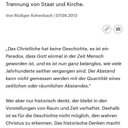
Trennung von Staat und Kirche.
CDU, SPD und FDP regiert.-
aktuelle Weltgeschehen.
Umfragen, Prognosen,
Wahlprogramme, aktuelle Berichte
Von Rüdiger Achenbach
|
07.08.2013
Sendungen
Programm
Podcasts
und Hintergründe zu den Parteien
und Kandidaten der anstehenden
Wahl.
Link
Audio-Archiv
Emai
kopieren/te
„Das Christliche hat keine Geschichte, es ist ein
Paradox, dass Gott einmal in der Zeit Mensch
geworden ist, und es ist nun ganz belanglos, wie viele
Jahrhunderte seither vergangen sind. Der Abstand
kann nicht gemessen werden mit der Quantität eines
zeitlichen oder räumlichen Abstandes.“
Wer aber nur historisch denkt, der bleibt in den
Vorstellungen von Raum und Zeit verhaftet. Deshalb
ist es für die Geschichte nicht möglich, den wahren
Christus zu erkennen. Das historische Denken macht