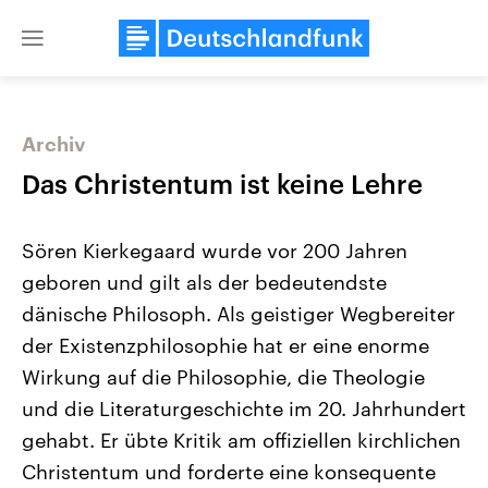
Close
menu
Archiv
Themen
Das Christentum ist keine Lehre
Sören Kierkegaard wurde vor 200 Jahren
geboren und gilt als der bedeutendste
dänische Philosoph. Als geistiger Wegbereiter
der Existenzphilosophie hat er eine enorme
Wirkung auf die Philosophie, die Theologie
Landtagswahl Sachsen-Anhalt
USA
2026
Aktuelle Beiträge, Analys
und die Literaturgeschichte im 20. Jahrhundert
Alle Informationen
Hintergründe
Sachsen-Anhalt wählt am 6.
Wirtschaftlich und militäri
gehabt. Er übte Kritik am offiziellen kirchlichen
September 2026 einen neuen
gehören die Vereinigten S
Landtag. Seit 2021 wird das
den mächtigsten Ländern 
Christentum und forderte eine konsequente
Bundesland von einer Koalition aus
mit großem Einfluss auf d