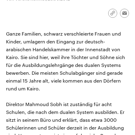
CDU, SPD und FDP regiert.-
aktuelle Weltgeschehen.
Umfragen, Prognosen,
Wahlprogramme, aktuelle Berichte
Link
Emai
Sendungen
Programm
Podcasts
und Hintergründe zu den Parteien
kopieren/te
und Kandidaten der anstehenden
Wahl.
Ganze Familien, schwarz verschleierte Frauen und
Audio-Archiv
Kinder, umlagern den Eingang zur deutsch-
arabischen Handelskammer in der Innenstadt von
Kairo. Sie sind hier, weil ihre Töchter und Söhne sich
für die Ausbildungslehrgänge des dualen Systems
bewerben. Die meisten Schulabgänger sind gerade
einmal 15 Jahre alt, viele kommen aus den Dörfern
rund um Kairo.
Direktor Mahmoud Sobh ist zuständig für acht
Schulen, die nach dem dualen System ausbilden. Er
sitzt in seinem Büro und erklärt, dass etwa 3000
Schülerinnen und Schüler derzeit in der Ausbildung