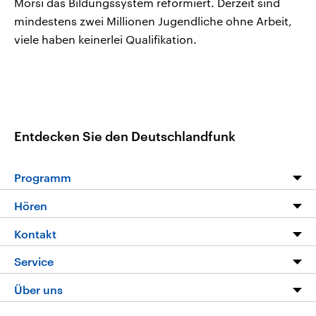
Morsi das Bildungssystem reformiert. Derzeit sind
mindestens zwei Millionen Jugendliche ohne Arbeit,
viele haben keinerlei Qualifikation.
Entdecken Sie den Deutschlandfunk
Programm
Programm
Hören
Alle Sendungen
Livestream
Kontakt
Die Nachrichten
Audios
Hörerservice
Service
Nachrichtenleicht
Podcasts
Social Media
FAQ
Über uns
Neue Beiträge auf dlf.de
Deutschlandfunk App
Newsletter
Deutschlandradio
Themen-Schwerpunkte