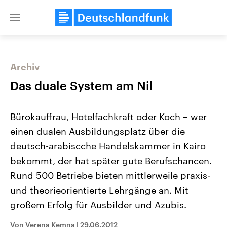
Close
menu
Archiv
Themen
Das duale System am Nil
Bürokauffrau, Hotelfachkraft oder Koch – wer
einen dualen Ausbildungsplatz über die
deutsch-arabiscche Handelskammer in Kairo
bekommt, der hat später gute Berufschancen.
Rund 500 Betriebe bieten mittlerweile praxis-
Landtagswahl Sachsen-Anhalt
USA
2026
Aktuelle Beiträge, Analys
und theorieorientierte Lehrgänge an. Mit
Alle Informationen
Hintergründe
Sachsen-Anhalt wählt am 6.
Wirtschaftlich und militäri
großem Erfolg für Ausbilder und Azubis.
September 2026 einen neuen
gehören die Vereinigten S
Landtag. Seit 2021 wird das
den mächtigsten Ländern 
Von Verena Kemna
|
29.06.2012
Bundesland von einer Koalition aus
mit großem Einfluss auf d