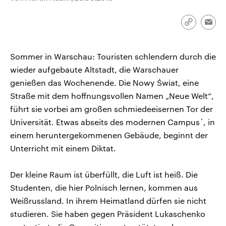
CDU, SPD und FDP regiert.-
aktuelle Weltgeschehen.
Umfragen, Prognosen,
Wahlprogramme, aktuelle Berichte
Link
Emai
Sendungen
Programm
Podcasts
und Hintergründe zu den Parteien
kopieren/te
und Kandidaten der anstehenden
Wahl.
Sommer in Warschau: Touristen schlendern durch die
Audio-Archiv
wieder aufgebaute Altstadt, die Warschauer
genießen das Wochenende. Die Nowy Świat, eine
Straße mit dem hoffnungsvollen Namen „Neue Welt“,
führt sie vorbei am großen schmiedeeisernen Tor der
Universität. Etwas abseits des modernen Campus´, in
einem heruntergekommenen Gebäude, beginnt der
Unterricht mit einem Diktat.
Der kleine Raum ist überfüllt, die Luft ist heiß. Die
Studenten, die hier Polnisch lernen, kommen aus
Weißrussland. In ihrem Heimatland dürfen sie nicht
studieren. Sie haben gegen Präsident Lukaschenko