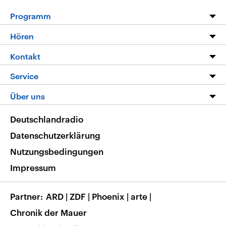
Programm
Programm
Hören
Alle Sendungen
Livestream
Kontakt
Die Nachrichten
Audios
Hörerservice
Service
Nachrichtenleicht
Podcasts
Social Media
FAQ
Über uns
Neue Beiträge auf dlf.de
Deutschlandfunk App
Newsletter
Deutschlandradio
Themen-Schwerpunkte
Nachrichten App
Deutschlandradio
Veranstaltungen
Presse
Frequenzen
Datenschutzerklärung
Musikliste
Ausbildung und Karriere
Nutzungsbedingungen
RSS
Transparenz
Impressum
Korrekturen
Barrierefreiheit
Partner
ARD
|
ZDF
|
Phoenix
|
arte
|
Chronik der Mauer