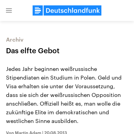
Close
menu
Archiv
Themen
Das elfte Gebot
Jedes Jahr beginnen weißrussische
Stipendiaten ein Studium in Polen. Geld und
Visa erhalten sie unter der Voraussetzung,
dass sie sich der weißrussischen Opposition
anschließen. Offiziell heißt es, man wolle die
Landtagswahl Sachsen-Anhalt
USA
2026
Aktuelle Beiträge, Analys
zukünftige Elite im demokratischen und
Alle Informationen
Hintergründe
Sachsen-Anhalt wählt am 6.
Wirtschaftlich und militäri
westlichen Sinne ausbilden.
September 2026 einen neuen
gehören die Vereinigten S
Landtag. Seit 2021 wird das
den mächtigsten Ländern 
Von Martin Adam
|
20.08.2013
Bundesland von einer Koalition aus
mit großem Einfluss auf d