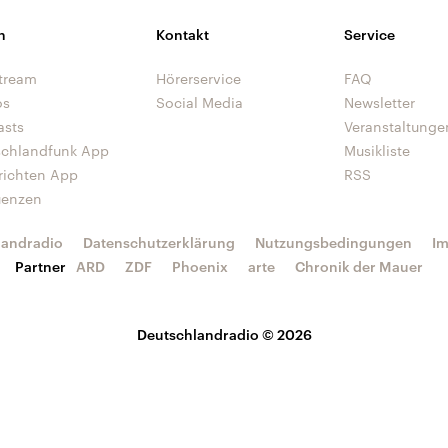
n
Kontakt
Service
tream
Hörerservice
FAQ
os
Social Media
Newsletter
asts
Veranstaltunge
schlandfunk App
Musikliste
richten App
RSS
uenzen
landradio
Datenschutzerklärung
Nutzungsbedingungen
I
Partner
ARD
ZDF
Phoenix
arte
Chronik der Mauer
Deutschlandradio © 2026