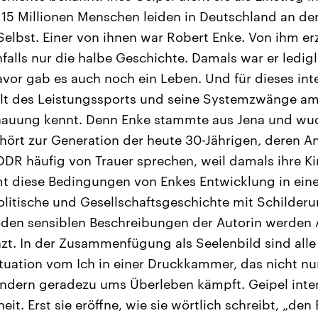
15 Millionen Menschen leiden in Deutschland an der
elbst. Einer von ihnen war Robert Enke. Von ihm erz
falls nur die halbe Geschichte. Damals war er ledig
vor gab es auch noch ein Leben. Und für dieses inter
elt des Leistungssports und seine Systemzwänge am
hauung kennt. Denn Enke stammte aus Jena und wuc
gehört zur Generation der heute 30-Jährigen, deren A
DDR häufig von Trauer sprechen, weil damals ihre K
mt diese Bedingungen von Enkes Entwicklung in ein
politische und Gesellschaftsgeschichte mit Schilder
n den sensiblen Beschreibungen der Autorin werden
zt. In der Zusammenfügung als Seelenbild sind alle 
ituation vom Ich in einer Druckkammer, das nicht nu
ndern geradezu ums Überleben kämpft. Geipel intere
it. Erst sie eröffne, wie sie wörtlich schreibt, „den 