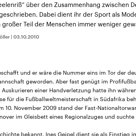
sen und
Hintergründe
Hintergründe
Seelenriß“ über den Zusammenhang zwischen D
Der Überfall der
Der Iran – seit der
rgründe
haftlich und
palästinensischen
Islamischen Revolu
eschrieben. Dabei dient ihr der Sport als Mode
risch gehören die
Terrororganisation
1979 auch Islamisc
igten Staaten zu
Hamas im Oktober 2023
Republik Iran – ist e
ein großer Teil der Menschen immer weniger gew
ächtigsten
auf Israel hat in der
von einem
n der Erde, mit
Region wieder die
Religionsführer auto
 Einfluss auf das
Gewalt entfacht. Israel
regierter Staat im 
ller
|
03.10.2010
le Weltgeschehen.
möchte die Hamas
Osten. Eine Feindsc
zerstören. Diese wird wie
zu Israel und zu de
die Hisbollah im Libanon
ist fest in der
vom Iran unterstützt.
Staatsideologie
verankert.
geschafft und er wäre die Nummer eins im Tor der d
nnschaft geworden. Aber fast genügt im Profifußbal
as Auskurieren einer Handverletzung hatte ihn währe
 für die Fußballweltmeisterschaft in Südafrika beh
m 10. November 2009 stand der Fast-Nationaltorwar
over im Gleisbett eines Regionalzuges und suchte
chichte bekannt. Ines Geipel dient sie als Einstieg 