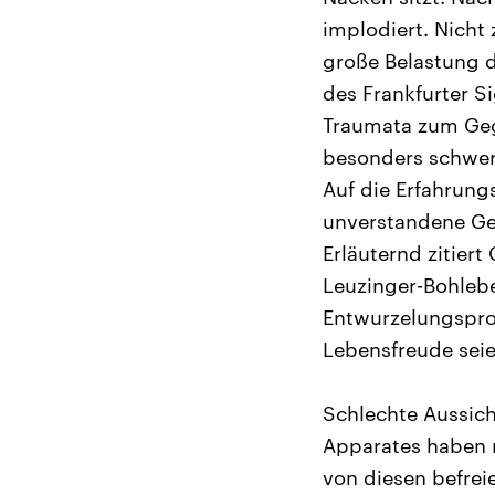
implodiert. Nicht 
große Belastung da
des Frankfurter S
Traumata zum Geg
besonders schwer 
Auf die Erfahrung
unverstandene Geg
Erläuternd zitiert
Leuzinger-Bohlebe
Entwurzelungsproz
Lebensfreude seie
Schlechte Aussic
Apparates haben 
von diesen befreie