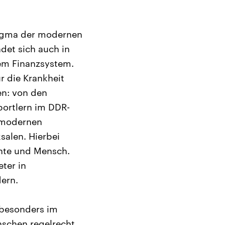
digma der modernen
ndet sich auch in
dem Finanzsystem.
r die Krankheit
en: von den
ortlern im DDR-
 modernen
salen. Hierbei
chte und Mensch.
ter in
ern.
 besonders im
enschen regelrecht