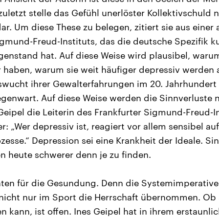
zuletzt stelle das Gefühl unerlöster Kollektivschuld 
r. Um diese These zu belegen, zitiert sie aus einer 
igmund-Freud-Instituts, das die deutsche Spezifik k
enstand hat. Auf diese Weise wird plausibel, waru
haben, warum sie weit häufiger depressiv werden a
swucht ihrer Gewalterfahrungen im 20. Jahrhundert l
enwart. Auf diese Weise werden die Sinnverluste n
 Geipel die Leiterin des Frankfurter Sigmund-Freud-I
r: „Wer depressiv ist, reagiert vor allem sensibel a
esse.“ Depression sei eine Krankheit der Ideale. Si
n heute schwerer denn je zu finden.
hten für die Gesundung. Denn die Systemimperative
nicht nur im Sport die Herrschaft übernommen. Ob
n kann, ist offen. Ines Geipel hat in ihrem erstaunli