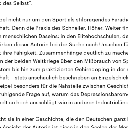
 des Selbst“.
pel nicht nur um den Sport als stilprägendes Para
aft. Denn die Praxis des Schneller, Höher, Weiter fi
 menschlichen Daseins: in den Elitehochschulen, 
rken dieser Autorin bei der Suche nach Ursachen fü
t ihre Fähigkeit, Zusammenhänge deutlich zu mach
n der beiden Weltkriege über den Mißbrauch von Sp
em bis hin zum praktizierten Gehirndoping in der
haft – stets anschaulich beschrieben an Einzelschick
 Geipel besonders für die Nahstelle zwischen Geschi
nruhigende Frage auf, warum das Depressionsbarome
lt so hoch ausschlägt wie in anderen Industrieländ
ht sie in einer Geschichte, die den Deutschen ganz
h Ansicht der Autorin ist diese in den Seelen der M