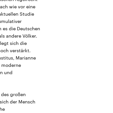
nach wie vor eine
aktuellen Studie
umulativer
m es die Deutschen
ls andere Völker.
egt sich die
och verstärkt.
nstitus, Marianne
uf moderne
nn und
 des großen
 sich der Mensch
che