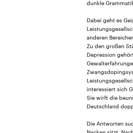
dunkle Grammatik
Dabei geht es Gei
Leistungsgesellsch
anderen Bereichen
Zu den großen Stä
Depression gehör
Gewalterfahrunge
Zwangsdopingsyst
Leistungsgesellsc
interessiert sich
Sie wirft die beu
Deutschland doppe
Die Antworten suc
Nacken sitzt. Nac