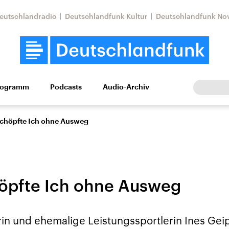
eutschlandradio
Deutschlandfunk Kultur
Deutschlandfunk No
rogramm
Podcasts
Audio-Archiv
Wirtschaft
Wissen
Kultur
Europa
Gesellschaf
schöpfte Ich ohne Ausweg
öpfte Ich ohne Ausweg
Nahostkonflikt
Iran
erin und ehemalige Leistungssportlerin Ines Gei
le Beiträge,
Aktuelle Lage und
Aktuelle Lage und