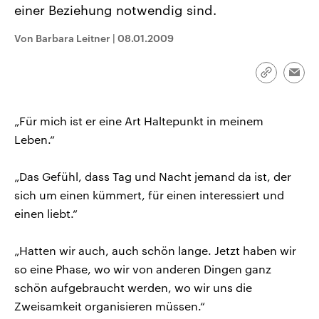
einer Beziehung notwendig sind.
CDU, SPD und FDP regiert.-
aktuelle Weltgeschehen.
Umfragen, Prognosen,
Wahlprogramme, aktuelle Berichte
Von Barbara Leitner
|
08.01.2009
Sendungen
Programm
Podcasts
und Hintergründe zu den Parteien
und Kandidaten der anstehenden
Wahl.
Link
Audio-Archiv
Emai
kopieren/te
„Für mich ist er eine Art Haltepunkt in meinem
Leben.“
„Das Gefühl, dass Tag und Nacht jemand da ist, der
sich um einen kümmert, für einen interessiert und
einen liebt.“
„Hatten wir auch, auch schön lange. Jetzt haben wir
so eine Phase, wo wir von anderen Dingen ganz
schön aufgebraucht werden, wo wir uns die
Zweisamkeit organisieren müssen.“