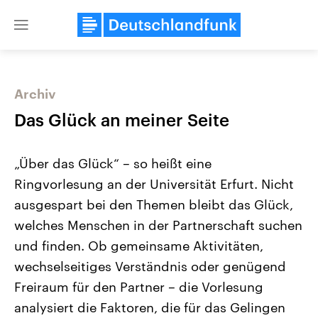
Close
menu
Archiv
Themen
Das Glück an meiner Seite
„Über das Glück“ – so heißt eine
Ringvorlesung an der Universität Erfurt. Nicht
ausgespart bei den Themen bleibt das Glück,
welches Menschen in der Partnerschaft suchen
und finden. Ob gemeinsame Aktivitäten,
Landtagswahl Sachsen-Anhalt
USA
2026
Aktuelle Beiträge, Analys
wechselseitiges Verständnis oder genügend
Alle Informationen
Hintergründe
Sachsen-Anhalt wählt am 6.
Wirtschaftlich und militäri
Freiraum für den Partner – die Vorlesung
September 2026 einen neuen
gehören die Vereinigten S
Landtag. Seit 2021 wird das
den mächtigsten Ländern 
analysiert die Faktoren, die für das Gelingen
Bundesland von einer Koalition aus
mit großem Einfluss auf d