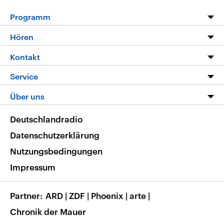
Programm
Programm
Hören
Alle Sendungen
Livestream
Kontakt
Die Nachrichten
Audios
Hörerservice
Service
Nachrichtenleicht
Podcasts
Social Media
FAQ
Über uns
Neue Beiträge auf dlf.de
Deutschlandfunk App
Newsletter
Deutschlandradio
Themen-Schwerpunkte
Nachrichten App
Deutschlandradio
Veranstaltungen
Presse
Frequenzen
Datenschutzerklärung
Musikliste
Ausbildung und Karriere
Nutzungsbedingungen
RSS
Transparenz
Impressum
Korrekturen
Barrierefreiheit
Partner
ARD
|
ZDF
|
Phoenix
|
arte
|
Chronik der Mauer