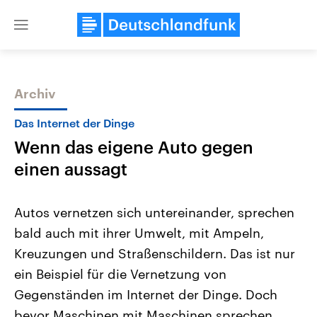
Close
menu
Archiv
Themen
Das Internet der Dinge
Wenn das eigene Auto gegen
einen aussagt
Autos vernetzen sich untereinander, sprechen
bald auch mit ihrer Umwelt, mit Ampeln,
Landtagswahl Sachsen-Anhalt
USA
Kreuzungen und Straßenschildern. Das ist nur
2026
Aktuelle Beiträge, Analys
Alle Informationen
Hintergründe
ein Beispiel für die Vernetzung von
Sachsen-Anhalt wählt am 6.
Wirtschaftlich und militäri
September 2026 einen neuen
gehören die Vereinigten S
Gegenständen im Internet der Dinge. Doch
Landtag. Seit 2021 wird das
den mächtigsten Ländern 
bevor Maschinen mit Maschinen sprechen,
Bundesland von einer Koalition aus
mit großem Einfluss auf d