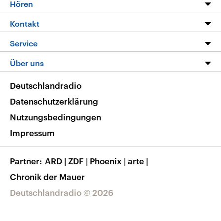
Programm
Hören
Alle Sendungen
Livestream
Kontakt
Die Nachrichten
Audios
Hörerservice
Service
Nachrichtenleicht
Podcasts
Social Media
FAQ
Über uns
Neue Beiträge auf dlf.de
Deutschlandfunk App
Newsletter
Deutschlandradio
Themen-Schwerpunkte
Nachrichten App
Deutschlandradio
Veranstaltungen
Presse
Frequenzen
Datenschutzerklärung
Musikliste
Ausbildung und Karriere
Nutzungsbedingungen
RSS
Transparenz
Impressum
Korrekturen
Barrierefreiheit
Partner
ARD
|
ZDF
|
Phoenix
|
arte
|
Chronik der Mauer
Deutschlandradio © 2026