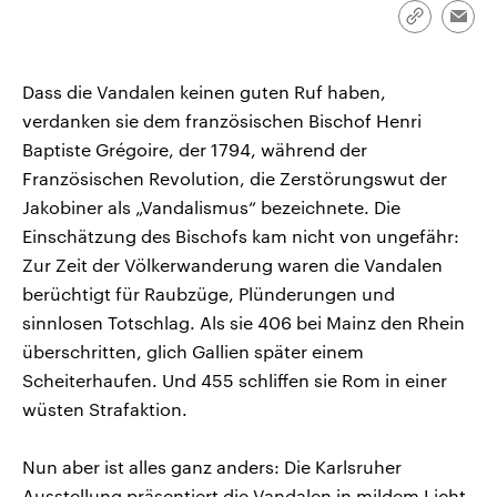
CDU, SPD und FDP regiert.-
aktuelle Weltgeschehen.
Link
Emai
Umfragen, Prognosen,
kopieren/te
Wahlprogramme, aktuelle Berichte
Sendungen
Programm
Podcasts
und Hintergründe zu den Parteien
und Kandidaten der anstehenden
Dass die Vandalen keinen guten Ruf haben,
Wahl.
verdanken sie dem französischen Bischof Henri
Audio-Archiv
Baptiste Grégoire, der 1794, während der
Französischen Revolution, die Zerstörungswut der
Jakobiner als „Vandalismus“ bezeichnete. Die
Einschätzung des Bischofs kam nicht von ungefähr:
Zur Zeit der Völkerwanderung waren die Vandalen
berüchtigt für Raubzüge, Plünderungen und
sinnlosen Totschlag. Als sie 406 bei Mainz den Rhein
überschritten, glich Gallien später einem
Scheiterhaufen. Und 455 schliffen sie Rom in einer
wüsten Strafaktion.
Nun aber ist alles ganz anders: Die Karlsruher
Ausstellung präsentiert die Vandalen in mildem Licht.