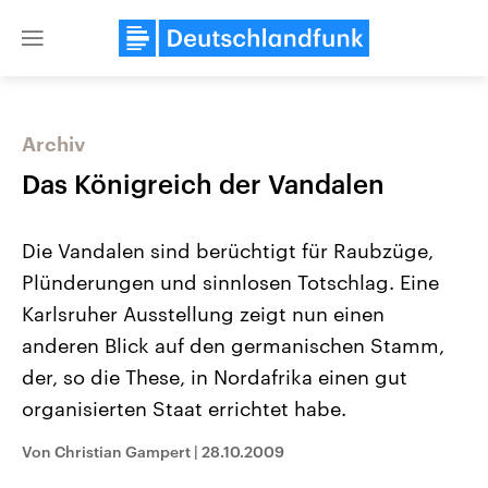
Close
menu
Archiv
Themen
Das Königreich der Vandalen
Die Vandalen sind berüchtigt für Raubzüge,
Plünderungen und sinnlosen Totschlag. Eine
Karlsruher Ausstellung zeigt nun einen
anderen Blick auf den germanischen Stamm,
der, so die These, in Nordafrika einen gut
Landtagswahl Sachsen-Anhalt
USA
2026
Aktuelle Beiträge, Analys
organisierten Staat errichtet habe.
Alle Informationen
Hintergründe
Sachsen-Anhalt wählt am 6.
Wirtschaftlich und militäri
September 2026 einen neuen
gehören die Vereinigten S
Von Christian Gampert
|
28.10.2009
Landtag. Seit 2021 wird das
den mächtigsten Ländern 
Bundesland von einer Koalition aus
mit großem Einfluss auf d