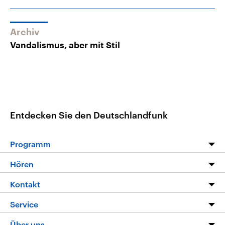
Archiv
Vandalismus, aber mit Stil
Entdecken Sie den Deutschlandfunk
Programm
Programm
Hören
Alle Sendungen
Livestream
Kontakt
Die Nachrichten
Audios
Hörerservice
Service
Nachrichtenleicht
Podcasts
Social Media
FAQ
Über uns