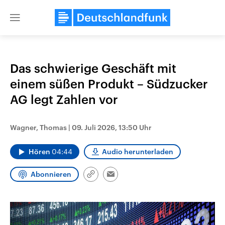
Close
menu
Das schwierige Geschäft mit
Themen
einem süßen Produkt – Südzucker
AG legt Zahlen vor
Wagner, Thomas
|
09. Juli 2026, 13:50 Uhr
Hören
04:44
Audio herunterladen
Abonnieren
Landtagswahl Sachsen-Anhalt
USA
Link
Email
2026
Aktuelle Beiträge, Analys
kopieren/teilen
Alle Informationen
Hintergründe
Sachsen-Anhalt wählt am 6.
Wirtschaftlich und militäri
September 2026 einen neuen
gehören die Vereinigten S
Landtag. Seit 2021 wird das
den mächtigsten Ländern 
Bundesland von einer Koalition aus
mit großem Einfluss auf d