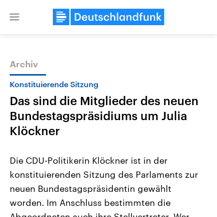
Close
menu
Archiv
Themen
Konstituierende Sitzung
Das sind die Mitglieder des neuen
Bundestagspräsidiums um Julia
Klöckner
Die CDU-Politikerin Klöckner ist in der
Landtagswahl Sachsen-Anhalt
USA
konstituierenden Sitzung des Parlaments zur
2026
Aktuelle Beiträge, Analys
Alle Informationen
Hintergründe
neuen Bundestagspräsidentin gewählt
Sachsen-Anhalt wählt am 6.
Wirtschaftlich und militäri
September 2026 einen neuen
gehören die Vereinigten S
worden. Im Anschluss bestimmten die
Landtag. Seit 2021 wird das
den mächtigsten Ländern 
Bundesland von einer Koalition aus
Abgeordneten auch ihre Stellvertreter. Wer
mit großem Einfluss auf d