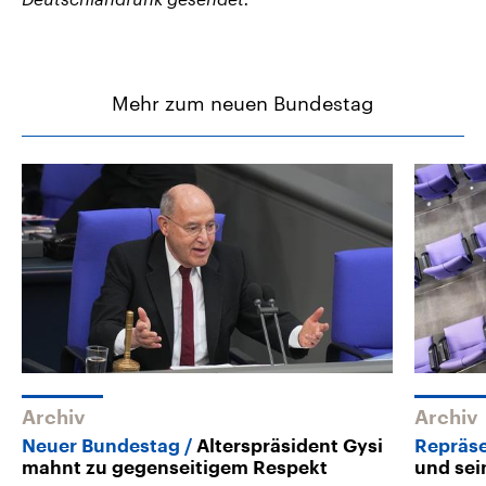
Mehr zum neuen Bundestag
Archiv
Archiv
Neuer Bundestag
Alterspräsident Gysi
Repräse
mahnt zu gegenseitigem Respekt
und sei