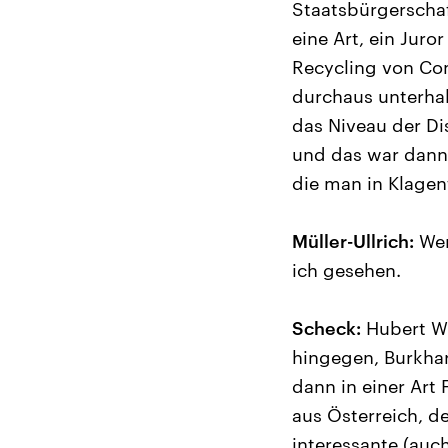
Staatsbürgerschaf
eine Art, ein Jur
Recycling von Com
durchaus unterhal
das Niveau der Di
und das war dann 
die man in Klagen
Müller-Ullrich:
Wer
ich gesehen.
Scheck:
Hubert Wi
hingegen, Burkhar
dann in einer Art
aus Österreich, d
interessante (auc