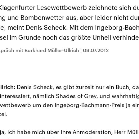
sen und
Hintergründe
Hintergründe
Der Überfall der
Der Iran – seit der
rgründe
 Klagenfurter Lesewettbewerb zeichnete sich d
haftlich und
palästinensischen
Islamischen Revolu
risch gehören die
Terrororganisation
1979 auch Islamisc
und Bombenwetter aus, aber leider nicht dur
igten Staaten zu
Hamas im Oktober 2023
Republik Iran – ist e
ächtigsten
auf Israel hat in der
von einem
e, meint Denis Scheck. Mit dem Ingeborg-Bach
n der Erde, mit
Region wieder die
Religionsführer auto
 Einfluss auf das
Gewalt entfacht. Israel
regierter Staat im 
sei im Grunde noch das größte Unheil verhinde
le Weltgeschehen.
möchte die Hamas
Osten. Eine Feindsc
zerstören. Diese wird wie
zu Israel und zu de
präch mit Burkhard Müller-Ullrich
|
08.07.2012
die Hisbollah im Libanon
ist fest in der
vom Iran unterstützt.
Staatsideologie
verankert.
lrich:
Denis Scheck, es gibt zurzeit nur ein Buch, da
 interessiert, nämlich Shades of Grey, und wahrhaftig
ewettbewerb um den Ingeborg-Bachmann-Preis ja ein
el.
ja, ich habe mich über Ihre Anmoderation, Herr Mülle