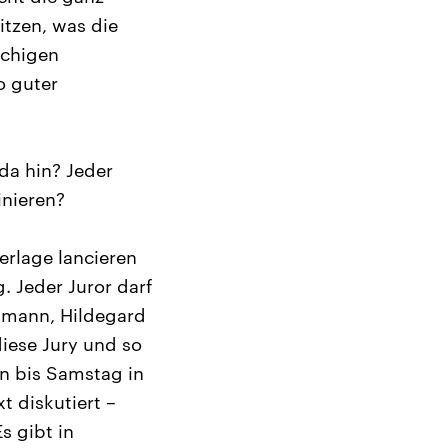
tzen, was die
achigen
o guter
da hin? Jeder
inieren?
erlage lancieren
. Jeder Juror darf
ßmann, Hildegard
diese Jury und so
n bis Samstag in
t diskutiert –
 gibt in