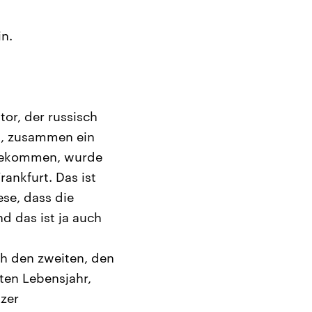
in.
tor, der russisch
rb, zusammen ein
 bekommen, wurde
rankfurt. Das ist
ese, dass die
d das ist ja auch
ch den zweiten, den
nten Lebensjahr,
izer