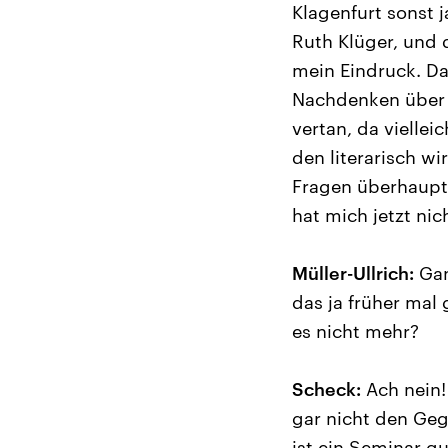
Klagenfurt sonst j
Ruth Klüger, und 
mein Eindruck. Das
Nachdenken über 
vertan, da viellei
den literarisch wi
Fragen überhaupt 
hat mich jetzt ni
Müller-Ullrich:
Gan
das ja früher mal
es nicht mehr?
Scheck:
Ach nein!
gar nicht den Geg
ist ein Seminar q