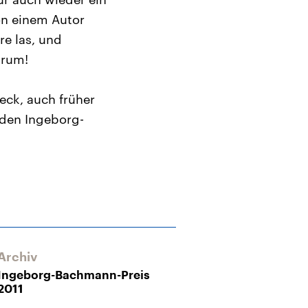
on einem Autor
re las, und
drum!
eck, auch früher
 den Ingeborg-
Archiv
Archiv
Ingeborg-Bachmann-Preis
Ingeborg-Bac
2011
2010