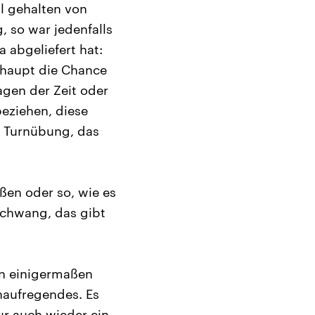
al gehalten von
, so war jedenfalls
 abgeliefert hat:
rhaupt die Chance
ragen der Zeit oder
beziehen, diese
e Turnübung, das
ßen oder so, wie es
schwang, das gibt
on einigermaßen
naufregendes. Es
ur auch wieder ein