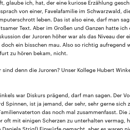
t, glaube ich, hat, der eine kuriose Erzählung gesch
or sprach von einer, Favelafamilie im Schwarzwald, d
puterschrott leben. Das ist also eine, darf man sag
tsamer Text. Aber im Großen und Ganzen hatte ich 
skussion der Juroren höher war als das Niveau der 
doch ein bisschen mau. Also so richtig aufregend wa
furt zu hören bekam, nicht.
 sind denn die Juroren? Unser Kollege Hubert Winkel
nkels war Diskurs prägend, darf man sagen. Der Vor
d Spinnen, ist ja jemand, der sehr, sehr gerne sich 
 Familienvaterton das noch mal zusammenfasst. Die J
er oft mit einigen Scherzen zu unterhalten vermag, 
h Daniela Strigl) Einwürfe gemacht, aber es waren ni