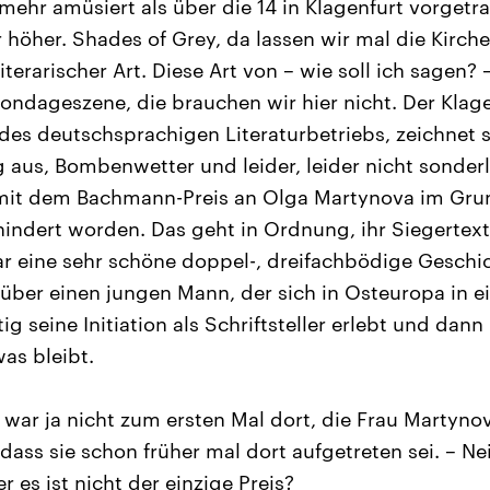
ehr amüsiert als über die 14 in Klagenfurt vorgetr
höher. Shades of Grey, da lassen wir mal die Kirche 
literarischer Art. Diese Art von – wie soll ich sagen?
Bondageszene, die brauchen wir hier nicht. Der Klage
des deutschsprachigen Literaturbetriebs, zeichnet 
us, Bombenwetter und leider, leider nicht sonderl
t mit dem Bachmann-Preis an Olga Martynova im Gr
hindert worden. Das geht in Ordnung, ihr Siegertex
r eine sehr schöne doppel-, dreifachbödige Geschic
über einen jungen Mann, der sich in Osteuropa in ei
itig seine Initiation als Schriftsteller erlebt und dan
as bleibt.
 war ja nicht zum ersten Mal dort, die Frau Martynov
dass sie schon früher mal dort aufgetreten sei. – Ne
r es ist nicht der einzige Preis?