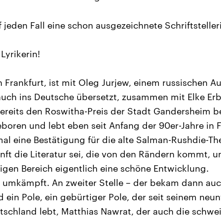
f jeden Fall eine schon ausgezeichnete Schriftsteller
Lyrikerin!
n Frankfurt, ist mit Oleg Jurjew, einem russischen Au
 auch ins Deutsche übersetzt, zusammen mit Elke E
 bereits den Roswitha-Preis der Stadt Gandersheim
eboren und lebt eben seit Anfang der 90er-Jahre in F
mal eine Bestätigung für die alte Salman-Rushdie-Th
nft die Literatur sei, die von den Rändern kommt, un
gen Bereich eigentlich eine schöne Entwicklung.
ß umkämpft. An zweiter Stelle – der bekam dann au
d ein Pole, ein gebürtiger Pole, der seit seinem neu
utschland lebt, Matthias Nawrat, der auch die schwe