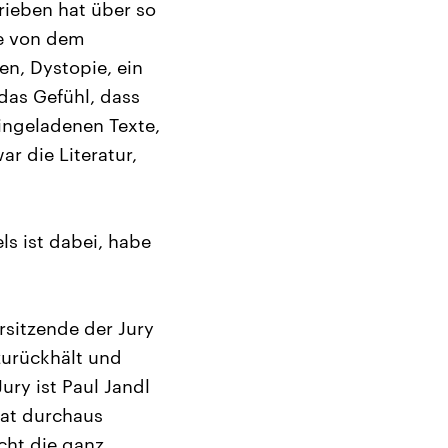
rieben hat über so
ie von dem
en, Dystopie, ein
das Gefühl, dass
eingeladenen Texte,
r die Literatur,
s ist dabei, habe
sitzende der Jury
zurückhält und
ury ist Paul Jandl
hat durchaus
cht die ganz