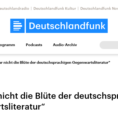
eutschlandradio
Deutschlandfunk Kultur
Deutschlandfunk No
rogramm
Podcasts
Audio-Archiv
Wirtschaft
Wissen
Kultur
Europa
Gesellschaf
r nicht die Blüte der deutschsprachigen Gegenwartsliteratur"
nicht die Blüte der deutschs
sliteratur“
Nahostkonflikt
Iran
le Beiträge,
Aktuelle Lage und
Aktuelle Lage und