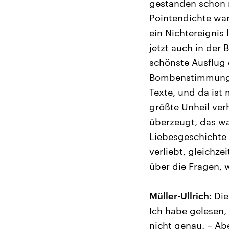
gestanden schon m
Pointendichte war 
ein Nichtereignis 
jetzt auch in der 
schönste Ausflug 
Bombenstimmung a
Texte, und da is
größte Unheil ver
überzeugt, das wa
Liebesgeschichte 
verliebt, gleichze
über die Fragen, w
Müller-Ullrich:
Die
Ich habe gelesen, 
nicht genau. – Abe