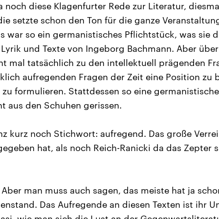
a noch diese Klagenfurter Rede zur Literatur, diesm
die setzte schon den Ton für die ganze Veranstaltung
 war so ein germanistisches Pflichtstück, was sie da
Lyrik und Texte von Ingeborg Bachmann. Aber übe
cht mal tatsächlich zu den intellektuell prägenden F
rklich aufregenden Fragen der Zeit eine Position zu 
zu formulieren. Stattdessen so eine germanistisch
cht aus den Schuhen gerissen.
z kurz noch Stichwort: aufregend. Das große Verrei
 gegeben hat, als noch Reich-Ranicki da das Zepter 
 Aber man muss auch sagen, das meiste hat ja sch
enstand. Das Aufregende an diesen Texten ist ihr U
uasi, wie man sich die Lust an der Gegenwartsliterat