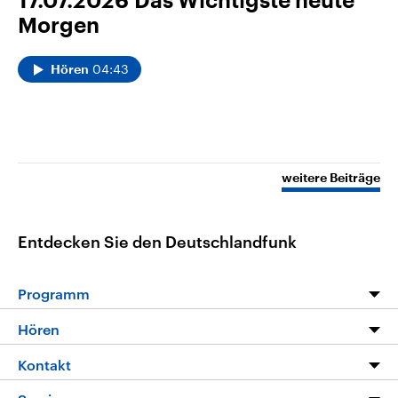
17.07.2026
Das Wichtigste heute
Morgen
04:43
Hören
weitere Beiträge
Entdecken Sie den Deutschlandfunk
Programm
Programm
Hören
Alle Sendungen
Livestream
Kontakt
Die Nachrichten
Audios
Hörerservice