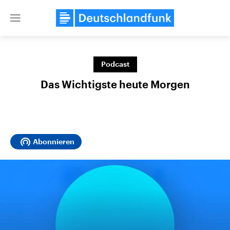
Close
menu
Podcast
Themen
Das Wichtigste heute Morgen
Abonnieren
Landtagswahl Sachsen-Anhalt
USA
2026
Aktuelle Beiträge, Analys
Alle Informationen
Hintergründe
Sachsen-Anhalt wählt am 6.
Wirtschaftlich und militäri
September 2026 einen neuen
gehören die Vereinigten S
Landtag. Seit 2021 wird das
den mächtigsten Ländern 
Bundesland von einer Koalition aus
mit großem Einfluss auf d