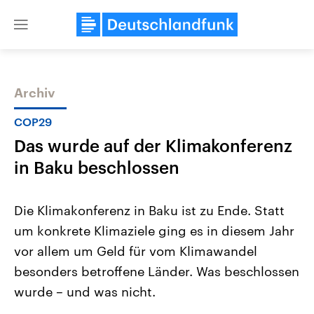
Close
menu
Archiv
Themen
COP29
Das wurde auf der Klimakonferenz
in Baku beschlossen
Die Klimakonferenz in Baku ist zu Ende. Statt
um konkrete Klimaziele ging es in diesem Jahr
Landtagswahl Sachsen-Anhalt
USA
vor allem um Geld für vom Klimawandel
2026
Aktuelle Beiträge, Analys
Alle Informationen
Hintergründe
besonders betroffene Länder. Was beschlossen
Sachsen-Anhalt wählt am 6.
Wirtschaftlich und militäri
September 2026 einen neuen
gehören die Vereinigten S
wurde – und was nicht.
Landtag. Seit 2021 wird das
den mächtigsten Ländern 
Bundesland von einer Koalition aus
mit großem Einfluss auf d