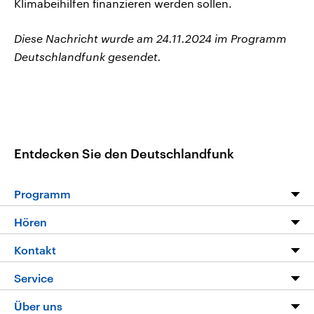
Klimabeihilfen finanzieren werden sollen.
Diese Nachricht wurde am 24.11.2024 im Programm
Deutschlandfunk gesendet.
Entdecken Sie den Deutschlandfunk
Programm
Programm
Hören
Alle Sendungen
Livestream
Kontakt
Die Nachrichten
Audios
Hörerservice
Service
Nachrichtenleicht
Podcasts
Social Media
FAQ
Über uns
Neue Beiträge auf dlf.de
Deutschlandfunk App