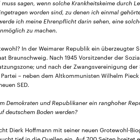
il muss sagen, wenn solche Krankheitskeime durch Le
ingetragen worden sind, zu denen ich einmal gehörte
werde ich meine Ehrenpflicht darin sehen, eine solch
 unmöglich zu machen.
tewohl? In der Weimarer Republik ein überzeugter 
taat Braunschweig. Nach 1945 Vorsitzender der Sozia
atzungszone; und nach der Zwangsvereinigung der 
Partei – neben dem Altkommunisten Wilhelm Pieck 
 neuen SED.
em Demokraten und Republikaner ein ranghoher Repr
 auf deutschem Boden werden?
cht Dierk Hoffmann mit seiner neuen Grotewohl-Biog
ucht tief in die Quellen ein. Auf 700 Seiten breitet e