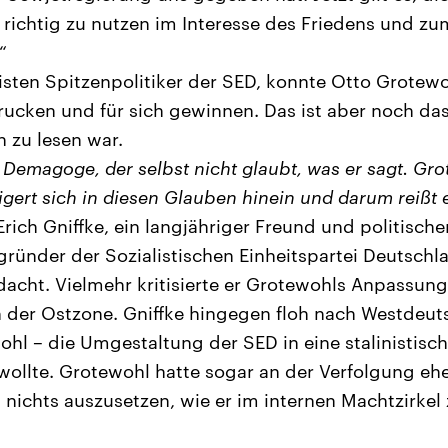
 richtig zu nutzen im Interesse des Friedens und z
“
isten Spitzenpolitiker der SED, konnte Otto Grotewo
rucken und für sich gewinnen. Das ist aber noch das
n zu lesen war.
 Demagoge, der selbst nicht glaubt, was er sagt. Gro
eigert sich in diesen Glauben hinein und darum reißt e
Erich Gniffke, ein langjähriger Freund und politisch
gründer der Sozialistischen Einheitspartei Deutschl
dacht. Vielmehr kritisierte er Grotewohls Anpassung
in der Ostzone. Gniffke hingegen floh nach Westdeuts
ohl – die Umgestaltung der SED in eine stalinistisch
ollte. Grotewohl hatte sogar an der Verfolgung eh
nichts auszusetzen, wie er im internen Machtzirkel