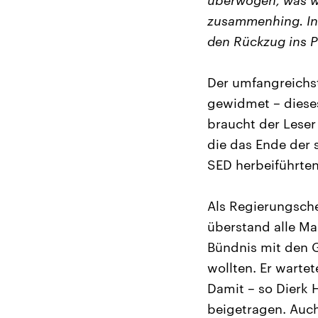
überwogen, was wi
zusammenhing. Ins
den Rückzug ins Pr
Der umfangreichst
gewidmet – dieses
braucht der Leser 
die das Ende der 
SED herbeiführten
Als Regierungsche
überstand alle Ma
Bündnis mit den G
wollten. Er warte
Damit – so Dierk H
beigetragen. Auch