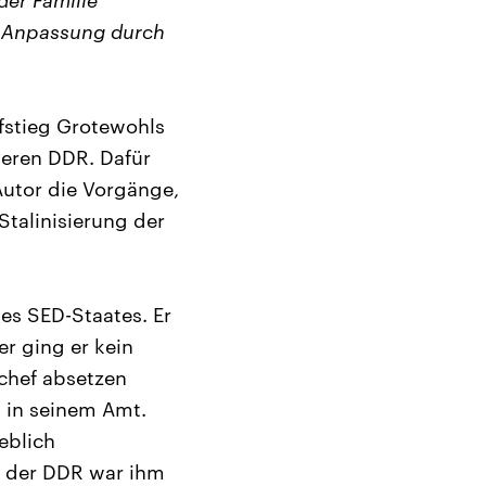
er Familie
s Anpassung durch
ufstieg Grotewohls
teren DDR. Dafür
 Autor die Vorgänge,
Stalinisierung der
es SED-Staates. Er
r ging er kein
ichef absetzen
n in seinem Amt.
eblich
in der DDR war ihm