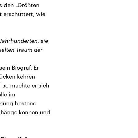
ls den „Größten
 erschüttert, wie
 Jahrhunderten, sie
ealten Traum der
in Biograf. Er
Rücken kehren
 so machte er sich
lle im
uchung bestens
menhänge kennen und