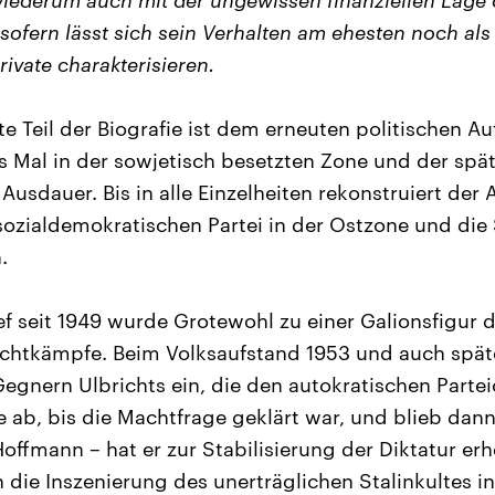
ederum auch mit der ungewissen finanziellen Lage d
ofern lässt sich sein Verhalten am ehesten noch al
ivate charakterisieren.
e Teil der Biografie ist dem erneuten politischen A
 Mal in der sowjetisch besetzten Zone und der spä
Ausdauer. Bis in alle Einzelheiten rekonstruiert der
sozialdemokratischen Partei in der Ostzone und die 
.
f seit 1949 wurde Grotewohl zu einer Galionsfigur d
chtkämpfe. Beim Volksaufstand 1953 und auch späte
egnern Ulbrichts ein, die den autokratischen Parte
te ab, bis die Machtfrage geklärt war, und blieb dan
offmann – hat er zur Stabilisierung der Diktatur erh
 die Inszenierung des unerträglichen Stalinkultes 