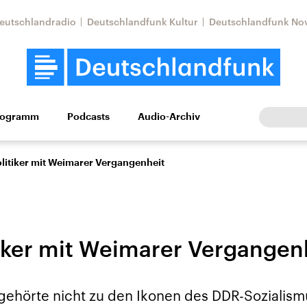
eutschlandradio
Deutschlandfunk Kultur
Deutschlandfunk No
rogramm
Podcasts
Audio-Archiv
Wirtschaft
Wissen
Kultur
Europa
Gesellschaf
litiker mit Weimarer Vergangenheit
iker mit Weimarer Vergangen
Nahostkonflikt
Iran
ehörte nicht zu den Ikonen des DDR-Sozialismu
le Beiträge,
Aktuelle Lage und
Aktuelle Lage und