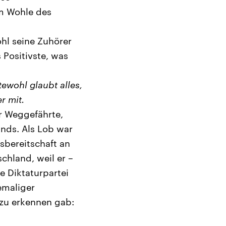
um Wohle des
hl seine Zuhörer
 Positivste, was
tewohl glaubt alles,
r mit.
er Weggefährte,
ands. Als Lob war
sbereitschaft an
chland, weil er –
e Diktaturpartei
emaliger
 zu erkennen gab: