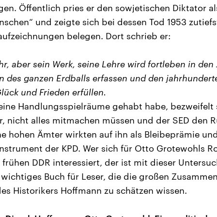
gen. Öffentlich pries er den sowjetischen Diktator a
nschen“ und zeigte sich bei dessen Tod 1953 zutiefst
ufzeichnungen belegen. Dort schrieb er:
ehr, aber sein Werk, seine Lehre wird fortleben in den
n des ganzen Erdballs erfassen und den jahrhundert
ück und Frieden erfüllen.
ine Handlungsspielräume gehabt habe, bezweifelt se
or, nicht alles mitmachen müssen und der SED den 
e hohen Ämter wirkten auf ihn als Bleibeprämie und
Instrument der KPD. Wer sich für Otto Grotewohls Ro
frühen DDR interessiert, der ist mit dieser Unters
in wichtiges Buch für Leser, die die großen Zusam
des Historikers Hoffmann zu schätzen wissen.