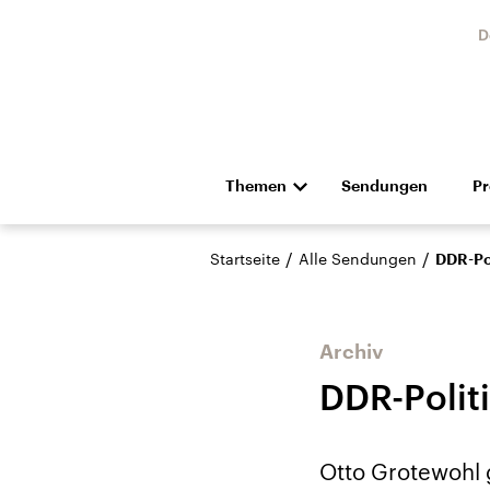
D
Themen
Sendungen
P
Die Nachrichten
Politik
/
/
Startseite
Alle Sendungen
DDR-Po
Hörspiel und Feature
Musik
Archiv
DDR-Polit
Landtagswahl Sachsen-
USA
Otto Grotewohl g
Anhalt 2026
Aktuel