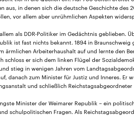
ten aus, in denen sich die deutsche Geschichte des 2
llen, vor allem aber unrühmlichen Aspekten widersp
allem als DDR-Politiker im Gedächtnis geblieben. Üb
blik ist fast nichts bekannt. 1894 in Braunschwei
m ärmlichen Arbeiterhaushalt auf und lernte den Ber
h schloss er sich dem linken Flügel der Sozialdemok
und stieg in wenigen Jahren vom Landtagsabgeord
auf, danach zum Minister für Justiz und Inneres. Er 
gsanstalt und schließlich Reichstagsabgeordneter 
ngste Minister der Weimarer Republik – ein politisc
- und schulpolitischen Fragen. Als Reichstagsabgeord