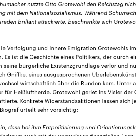
chumacher nutzte Otto Grotewohl den Reichstag nich
ng mit dem Nationalsozialismus. Während Schumach
reden brillant attackierte, beschränkte sich Grotewo
die Verfolgung und innere Emigration Grotewohls im 
 Es ist die Geschichte eines Politikers, der durch ei
n seine bürgerliche Existenzgrundlage verlor und nur
ich Gniffke, eines ausgesprochenen Überlebenskünst
wechsel wirtschaftlich über die Runden kam. Unter
ter für Heißluftherde. Grotewohl geriet ins Visier der
ftierte. Konkrete Widerstandsaktionen lassen sich j
iograf urteilt sehr vorsichtig:
n, dass bei ihm Entpolitisierung und Orientierungslo