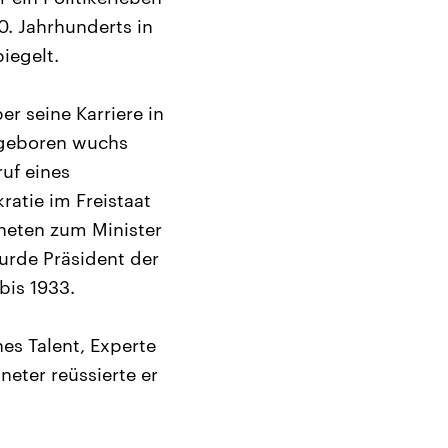
0. Jahrhunderts in
iegelt.
er seine Karriere in
g geboren wuchs
uf eines
ratie im Freistaat
neten zum Minister
wurde Präsident der
bis 1933.
hes Talent, Experte
neter reüssierte er