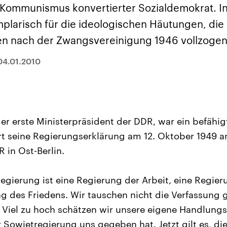
sen und
Hintergründe
Hintergründe
 Kommunismus konvertierter Sozialdemokrat. Ins
Der Überfall der
Der Iran – seit der
rgründe
haftlich und
palästinensischen
Islamischen Revolu
plarisch für die ideologischen Häutungen, die 
risch gehören die
Terrororganisation
1979 auch Islamisc
igten Staaten zu
Hamas im Oktober 2023
Republik Iran – ist e
n nach der Zwangsvereinigung 1946 vollzogen
ächtigsten
auf Israel hat in der
von einem
n der Erde, mit
Region wieder die
Religionsführer auto
 Einfluss auf das
Gewalt entfacht. Israel
regierter Staat im 
04.01.2010
le Weltgeschehen.
möchte die Hamas
Osten. Eine Feindsc
zerstören. Diese wird wie
zu Israel und zu de
die Hisbollah im Libanon
ist fest in der
vom Iran unterstützt.
Staatsideologie
verankert.
er erste Ministerpräsident der DDR, war ein befähig
ert seine Regierungserklärung am 12. Oktober 1949 an
in Ost-Berlin.
egierung ist eine Regierung der Arbeit, eine Regie
g des Friedens. Wir tauschen nicht die Verfassung 
 Viel zu hoch schätzen wir unsere eigene Handlungsfr
 Sowjetregierung uns gegeben hat. Jetzt gilt es, di