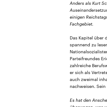
Anders als Kurt S
Auseinandersetzu
einigen Reichstags
Fachgebiet.
Das Kapitel über 
spannend zu lesen.
Nationalsozialiste
Parteifreundes Er
zahlreiche Berufs
er sich als Vertre
auch zweimal inha
nachweisen. Sein B
Es hat den Anschei