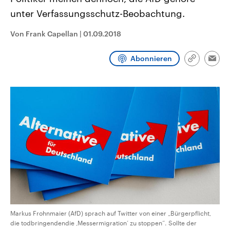
CDU, SPD und FDP regiert.-
aktuelle Weltgeschehen.
unter Verfassungsschutz-Beobachtung.
Umfragen, Prognosen,
Wahlprogramme, aktuelle Berichte
Sendungen
Programm
Podcasts
und Hintergründe zu den Parteien
Von Frank Capellan
|
01.09.2018
und Kandidaten der anstehenden
Wahl.
Audio-Archiv
Abonnieren
Link
Emai
kopieren/te
Markus Frohnmaier (AfD) sprach auf Twitter von einer „Bürgerpflicht,
die todbringendendie ‚Messermigration‘ zu stoppen“. Sollte der