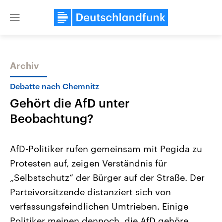
Close
menu
Archiv
Themen
Debatte nach Chemnitz
Gehört die AfD unter
Beobachtung?
AfD-Politiker rufen gemeinsam mit Pegida zu
Protesten auf, zeigen Verständnis für
Landtagswahl Sachsen-Anhalt
USA
„Selbstschutz“ der Bürger auf der Straße. Der
2026
Aktuelle Beiträge, Analys
Alle Informationen
Hintergründe
Parteivorsitzende distanziert sich von
Sachsen-Anhalt wählt am 6.
Wirtschaftlich und militäri
September 2026 einen neuen
gehören die Vereinigten S
verfassungsfeindlichen Umtrieben. Einige
Landtag. Seit 2021 wird das
den mächtigsten Ländern 
Politiker meinen dennoch, die AfD gehöre
Bundesland von einer Koalition aus
mit großem Einfluss auf d