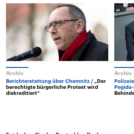
Archiv
Archiv
Berichterstattung über Chemnitz
„Der
Polizei
berechtigte bürgerliche Protest wird
Pegida
diskreditiert“
Behinde