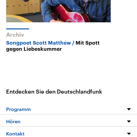
Archiv
Songpoet Scott Matthew
Mit Spott
gegen Liebeskummer
Entdecken Sie den Deutschlandfunk
Programm
Programm
Hören
Alle Sendungen
Livestream
Kontakt