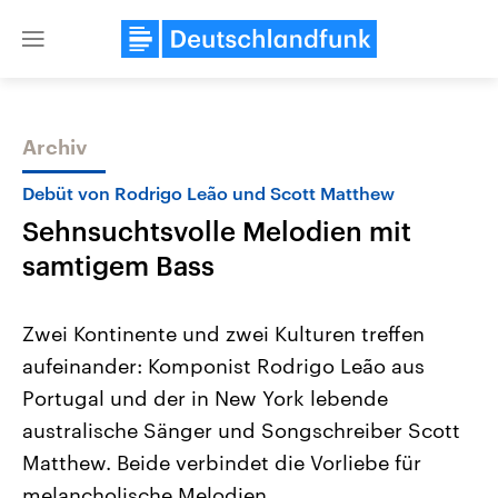
Close
menu
Archiv
Themen
Debüt von Rodrigo Leão und Scott Matthew
Sehnsuchtsvolle Melodien mit
samtigem Bass
Zwei Kontinente und zwei Kulturen treffen
aufeinander: Komponist Rodrigo Leão aus
Landtagswahl Sachsen-Anhalt
USA
Portugal und der in New York lebende
2026
Aktuelle Beiträge, Analys
Alle Informationen
Hintergründe
australische Sänger und Songschreiber Scott
Sachsen-Anhalt wählt am 6.
Wirtschaftlich und militäri
September 2026 einen neuen
gehören die Vereinigten S
Matthew. Beide verbindet die Vorliebe für
Landtag. Seit 2021 wird das
den mächtigsten Ländern 
melancholische Melodien.
Bundesland von einer Koalition aus
mit großem Einfluss auf d