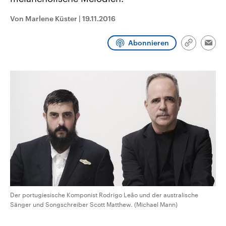
CDU, SPD und FDP regiert.-
aktuelle Weltgeschehen.
Umfragen, Prognosen,
Von Marlene Küster
|
19.11.2016
Wahlprogramme, aktuelle Berichte
Sendungen
Programm
Podcasts
und Hintergründe zu den Parteien
und Kandidaten der anstehenden
Abonnieren
Wahl.
Link
Emai
kopieren/te
Audio-Archiv
Der portugiesische Komponist Rodrigo Leão und der australische
Sänger und Songschreiber Scott Matthew. (Michael Mann)