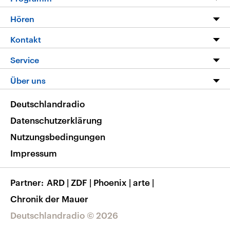
Programm
Hören
Alle Sendungen
Livestream
Kontakt
Die Nachrichten
Audios
Hörerservice
Service
Nachrichtenleicht
Podcasts
Social Media
FAQ
Über uns
Neue Beiträge auf dlf.de
Deutschlandfunk App
Newsletter
Deutschlandradio
Themen-Schwerpunkte
Nachrichten App
Deutschlandradio
Veranstaltungen
Presse
Frequenzen
Datenschutzerklärung
Musikliste
Ausbildung und Karriere
Nutzungsbedingungen
RSS
Transparenz
Impressum
Korrekturen
Barrierefreiheit
Partner
ARD
|
ZDF
|
Phoenix
|
arte
|
Chronik der Mauer
Deutschlandradio © 2026