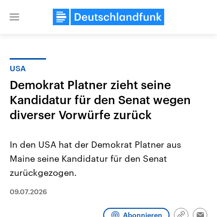
Close
menu
USA
Themen
Demokrat Platner zieht seine
Kandidatur für den Senat wegen
diverser Vorwürfe zurück
In den USA hat der Demokrat Platner aus
Maine seine Kandidatur für den Senat
Landtagswahl Sachsen-Anhalt
USA
zurückgezogen.
2026
Aktuelle Beiträge, Analys
Alle Informationen
Hintergründe
09.07.2026
Sachsen-Anhalt wählt am 6.
Wirtschaftlich und militäri
September 2026 einen neuen
gehören die Vereinigten S
Landtag. Seit 2021 wird das
den mächtigsten Ländern 
Abonnieren
Bundesland von einer Koalition aus
mit großem Einfluss auf d