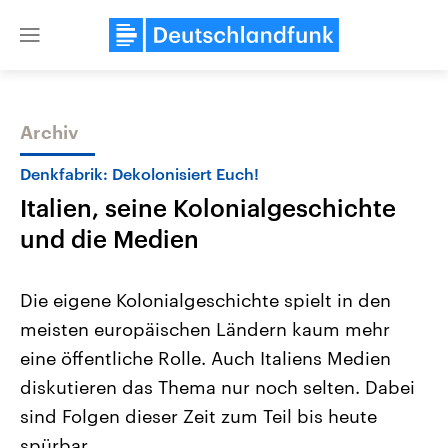
Close
menu
Archiv
Themen
Denkfabrik: Dekolonisiert Euch!
Italien, seine Kolonialgeschichte
und die Medien
Die eigene Kolonialgeschichte spielt in den
meisten europäischen Ländern kaum mehr
Landtagswahl Sachsen-Anhalt
USA
eine öffentliche Rolle. Auch Italiens Medien
2026
Aktuelle Beiträge, Analys
Alle Informationen
Hintergründe
diskutieren das Thema nur noch selten. Dabei
Sachsen-Anhalt wählt am 6.
Wirtschaftlich und militäri
September 2026 einen neuen
gehören die Vereinigten S
sind Folgen dieser Zeit zum Teil bis heute
Landtag. Seit 2021 wird das
den mächtigsten Ländern 
spürbar.
Bundesland von einer Koalition aus
mit großem Einfluss auf d