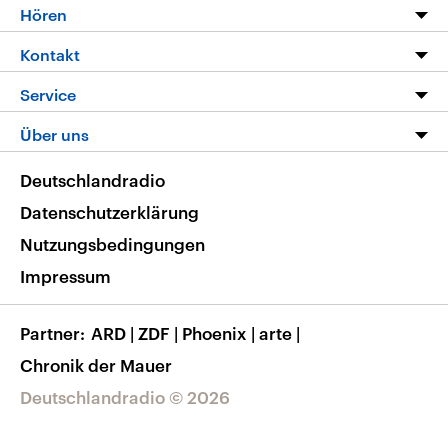
Programm
Hören
Alle Sendungen
Livestream
Kontakt
Die Nachrichten
Audios
Hörerservice
Service
Nachrichtenleicht
Podcasts
Social Media
FAQ
Über uns
Neue Beiträge auf dlf.de
Deutschlandfunk App
Newsletter
Deutschlandradio
Themen-Schwerpunkte
Nachrichten App
Deutschlandradio
Veranstaltungen
Presse
Frequenzen
Datenschutzerklärung
Musikliste
Ausbildung und Karriere
Nutzungsbedingungen
RSS
Transparenz
Impressum
Korrekturen
Barrierefreiheit
Partner
ARD
|
ZDF
|
Phoenix
|
arte
|
Chronik der Mauer
Deutschlandradio © 2026