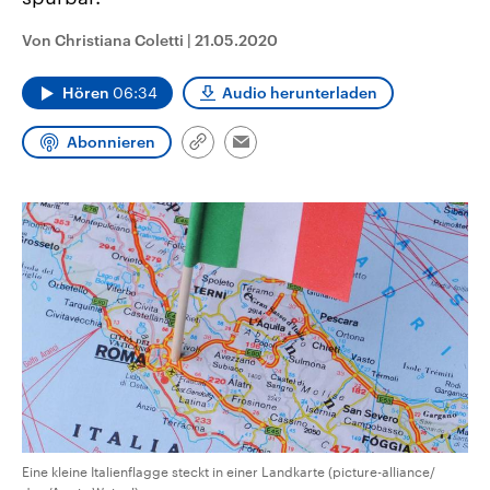
CDU, SPD und FDP regiert.-
aktuelle Weltgeschehen.
Umfragen, Prognosen,
Von Christiana Coletti
|
21.05.2020
Wahlprogramme, aktuelle Berichte
Sendungen
Programm
Podcasts
und Hintergründe zu den Parteien
und Kandidaten der anstehenden
Hören
06:34
Audio herunterladen
Wahl.
Audio-Archiv
Abonnieren
Link
Email
kopieren/teilen
Eine kleine Italienflagge steckt in einer Landkarte (picture-alliance/