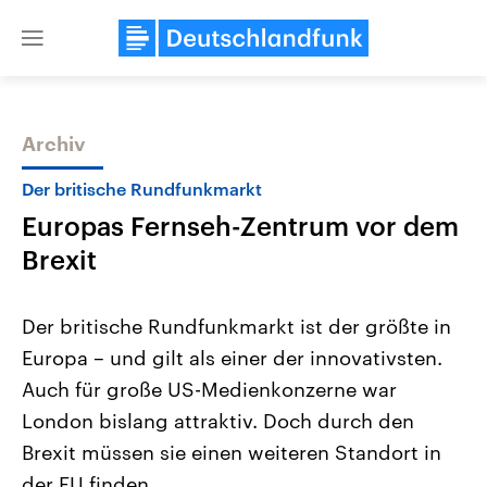
Close
menu
Archiv
Themen
Der britische Rundfunkmarkt
Europas Fernseh-Zentrum vor dem
Brexit
Der britische Rundfunkmarkt ist der größte in
Europa – und gilt als einer der innovativsten.
Landtagswahl Sachsen-Anhalt
USA
Auch für große US-Medienkonzerne war
2026
Aktuelle Beiträge, Analys
Alle Informationen
Hintergründe
London bislang attraktiv. Doch durch den
Sachsen-Anhalt wählt am 6.
Wirtschaftlich und militäri
September 2026 einen neuen
gehören die Vereinigten S
Brexit müssen sie einen weiteren Standort in
Landtag. Seit 2021 wird das
den mächtigsten Ländern 
der EU finden.
Bundesland von einer Koalition aus
mit großem Einfluss auf d