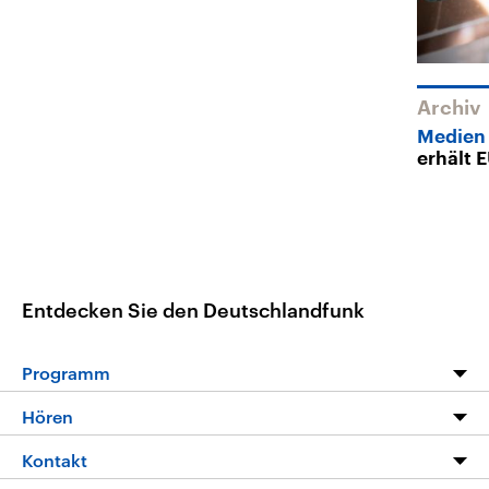
Archiv
Medien 
erhält 
Entdecken Sie den Deutschlandfunk
Programm
Programm
Hören
Alle Sendungen
Livestream
Kontakt
Die Nachrichten
Audios