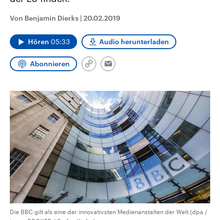
CDU, SPD und FDP regiert.-
aktuelle Weltgeschehen.
Umfragen, Prognosen,
Von Benjamin Dierks
|
20.02.2019
Wahlprogramme, aktuelle Berichte
Sendungen
Programm
Podcasts
und Hintergründe zu den Parteien
und Kandidaten der anstehenden
Hören
05:33
Audio herunterladen
Wahl.
Audio-Archiv
Abonnieren
Link
Email
kopieren/teilen
Die BBC gilt als eine der innovativsten Medienanstalten der Welt (dpa /