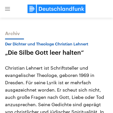
Close
menu
Archiv
Themen
Der Dichter und Theologe Christian Lehnert
„Die Silbe Gott leer halten“
Christian Lehnert ist Schriftsteller und
evangelischer Theologe, geboren 1969 in
Dresden. Für seine Lyrik ist er mehrfach
USA
Nahostkonflikt
ausgezeichnet worden. Er scheut sich nicht,
Aktuelle Beiträge, Analysen und
Aktuelle Lage und Hinter
Der Überfall der palästine
Hintergründe
auch große Fragen nach Gott, Liebe oder Tod
Wirtschaftlich und militärisch
Terrororganisation Hamas
anzusprechen. Seine Gedichte sind geprägt
gehören die Vereinigten Staaten zu
Oktober 2023 auf Israel ha
den mächtigsten Ländern der Erde,
Region wieder die Gewalt 
von christlicher und jüdischer Spiritualität. In
mit großem Einfluss auf das
Israel möchte die Hamas z