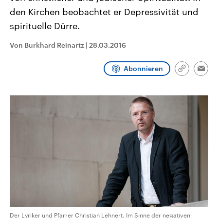
aktuelle Weltgeschehen.
Diese wird wie die Hisboll
den Kirchen beobachtet er Depressivität und
Libanon vom Iran unterstüt
spirituelle Dürre.
Sendungen
Programm
Podcasts
Von Burkhard Reinartz
|
28.03.2016
Audio-Archiv
Abonnieren
Link
Emai
kopieren/te
Der Lyriker und Pfarrer Christian Lehnert. Im Sinne der negativen