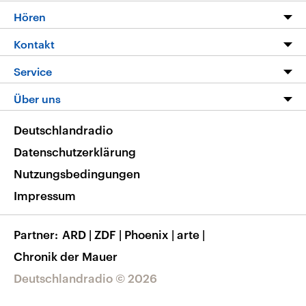
Programm
Hören
Alle Sendungen
Livestream
Kontakt
Die Nachrichten
Audios
Hörerservice
Service
Nachrichtenleicht
Podcasts
Social Media
FAQ
Über uns
Neue Beiträge auf dlf.de
Deutschlandfunk App
Newsletter
Deutschlandradio
Themen-Schwerpunkte
Nachrichten App
Deutschlandradio
Veranstaltungen
Presse
Frequenzen
Datenschutzerklärung
Musikliste
Ausbildung und Karriere
Nutzungsbedingungen
RSS
Transparenz
Impressum
Korrekturen
Barrierefreiheit
Partner
ARD
|
ZDF
|
Phoenix
|
arte
|
Chronik der Mauer
Deutschlandradio © 2026