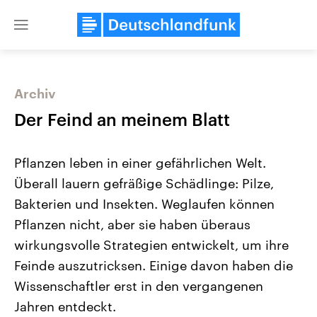
Close
menu
Archiv
Themen
Der Feind an meinem Blatt
Pflanzen leben in einer gefährlichen Welt.
Überall lauern gefräßige Schädlinge: Pilze,
Bakterien und Insekten. Weglaufen können
Pflanzen nicht, aber sie haben überaus
wirkungsvolle Strategien entwickelt, um ihre
USA
Nahostkonflikt
Aktuelle Beiträge, Analysen und
Aktuelle Lage und Hinter
Feinde auszutricksen. Einige davon haben die
Der Überfall der palästine
Hintergründe
Wirtschaftlich und militärisch
Terrororganisation Hamas
Wissenschaftler erst in den vergangenen
gehören die Vereinigten Staaten zu
Oktober 2023 auf Israel ha
den mächtigsten Ländern der Erde,
Region wieder die Gewalt 
Jahren entdeckt.
mit großem Einfluss auf das
Israel möchte die Hamas z