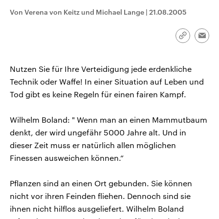
aktuelle Weltgeschehen.
Diese wird wie die Hisboll
Von Verena von Keitz und Michael Lange
|
21.08.2005
Libanon vom Iran unterstüt
Sendungen
Programm
Podcasts
Link
Emai
kopieren/te
Audio-Archiv
Nutzen Sie für Ihre Verteidigung jede erdenkliche
Technik oder Waffe! In einer Situation auf Leben und
Tod gibt es keine Regeln für einen fairen Kampf.
Wilhelm Boland: " Wenn man an einen Mammutbaum
denkt, der wird ungefähr 5000 Jahre alt. Und in
dieser Zeit muss er natürlich allen möglichen
Finessen ausweichen können.“
Pflanzen sind an einen Ort gebunden. Sie können
nicht vor ihren Feinden fliehen. Dennoch sind sie
ihnen nicht hilflos ausgeliefert. Wilhelm Boland